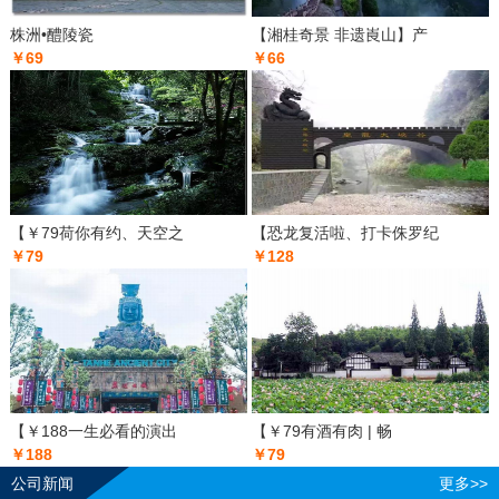
株洲•醴陵瓷
【湘桂奇景 非遗崀山】产
￥69
￥66
【￥79荷你有约、天空之
【恐龙复活啦、打卡侏罗纪
￥79
￥128
【￥188一生必看的演出
【￥79有酒有肉 | 畅
￥188
￥79
公司新闻
更多>>