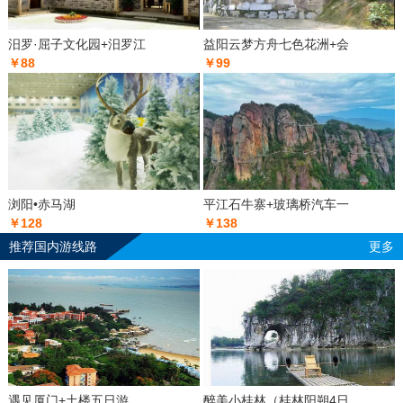
汨罗·屈子文化园+汨罗江
益阳云梦方舟七色花洲+会
￥88
￥99
浏阳•赤马湖
平江石牛寨+玻璃桥汽车一
￥128
￥138
推荐国内游线路
更多
遇见厦门+土楼五日游
醉美小桂林（桂林阳朔4日