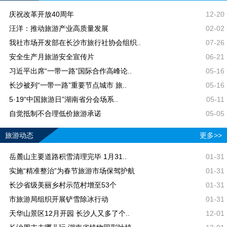
庆祝改革开放40周年
12-20
汪洋：推动旅游产业高质量发展
02-02
我社市场开发部在长沙市旅行社协会组织..
07-26
安全生产月旅游安全宣传片
06-21
习近平出席“一带一路”国际合作高峰论..
05-16
长沙被列“一带一路”重要节点城市 旅..
05-16
5·19“中国旅游日”湖南省分会场系..
05-11
自觉抵制不合理低价旅游承诺
05-05
旅游动态
更多>>
岳麓山主要道路积雪清理完毕 1月31..
01-31
实施“精准整治”为春节旅游市场保驾护航
01-31
长沙省级美丽乡村示范村增至53个
01-31
市旅游局组织开展铲雪除冰行动
01-31
天华山景区12月开园 长沙人又多了个..
12-01