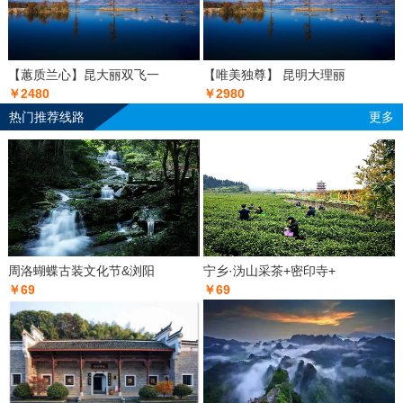
【蕙质兰心】昆大丽双飞一
【唯美独尊】 昆明大理丽
￥2480
￥2980
热门推荐线路
更多
周洛蝴蝶古装文化节&浏阳
宁乡·沩山采茶+密印寺+
￥69
￥69