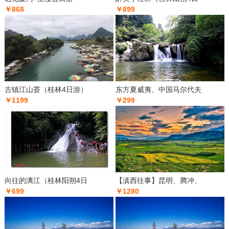
￥868
￥899
古镇江山荟（桂林4日游）
东方夏威夷、中国马尔代夫
￥1199
￥299
向往的漓江（桂林阳朔4日
【滇西往事】昆明、腾冲、
￥699
￥1280