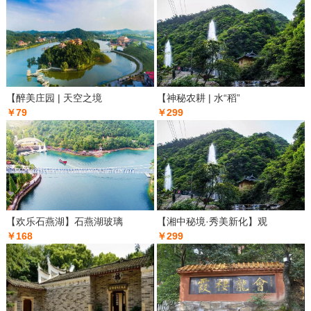
【醉美庄园 | 天空之境
【神秘农耕 | 水“稻”
￥79
￥299
【欢乐石燕湖】石燕湖玻璃
【湘中秘境·秀美新化】观
￥168
￥299