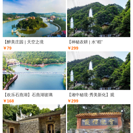
【醉美庄园 | 天空之境
【神秘农耕 | 水“稻”
￥79
￥299
【欢乐石燕湖】石燕湖玻璃
【湘中秘境·秀美新化】观
￥168
￥299