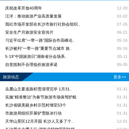
庆祝改革开放40周年
12-20
汪洋：推动旅游产业高质量发展
02-02
我社市场开发部在长沙市旅行社协会组织..
07-26
安全生产月旅游安全宣传片
06-21
习近平出席“一带一路”国际合作高峰论..
05-16
长沙被列“一带一路”重要节点城市 旅..
05-16
5·19“中国旅游日”湖南省分会场系..
05-11
自觉抵制不合理低价旅游承诺
05-05
旅游动态
更多>>
岳麓山主要道路积雪清理完毕 1月31..
01-31
实施“精准整治”为春节旅游市场保驾护航
01-31
长沙省级美丽乡村示范村增至53个
01-31
市旅游局组织开展铲雪除冰行动
01-31
天华山景区12月开园 长沙人又多了个..
12-01