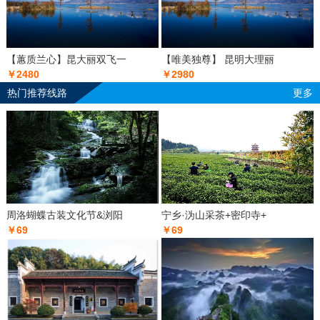
【蕙质兰心】昆大丽双飞一
【唯美独尊】 昆明大理丽
￥2480
￥2980
热门推荐线路
更多
周洛蝴蝶古装文化节&浏阳
宁乡·沩山采茶+密印寺+
￥69
￥69