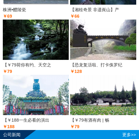
株洲•醴陵瓷
【湘桂奇景 非遗崀山】产
￥69
￥66
【￥79荷你有约、天空之
【恐龙复活啦、打卡侏罗纪
￥79
￥128
【￥188一生必看的演出
【￥79有酒有肉 | 畅
￥188
￥79
公司新闻
更多>>