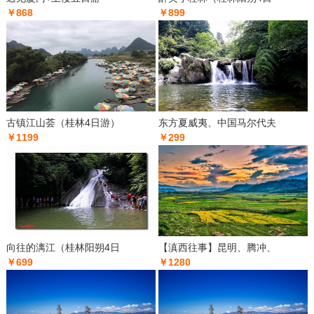
￥868
￥899
古镇江山荟（桂林4日游）
东方夏威夷、中国马尔代夫
￥1199
￥299
向往的漓江（桂林阳朔4日
【滇西往事】昆明、腾冲、
￥699
￥1280