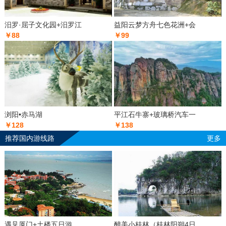
汨罗·屈子文化园+汨罗江
益阳云梦方舟七色花洲+会
￥88
￥99
浏阳•赤马湖
平江石牛寨+玻璃桥汽车一
￥128
￥138
推荐国内游线路
更多
遇见厦门+土楼五日游
醉美小桂林（桂林阳朔4日