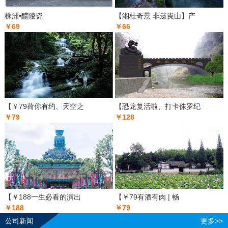
株洲•醴陵瓷
【湘桂奇景 非遗崀山】产
￥69
￥66
【￥79荷你有约、天空之
【恐龙复活啦、打卡侏罗纪
￥79
￥128
【￥188一生必看的演出
【￥79有酒有肉 | 畅
￥188
￥79
公司新闻
更多>>