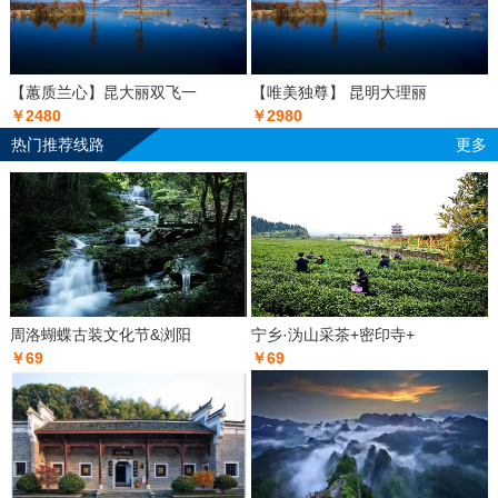
【蕙质兰心】昆大丽双飞一
【唯美独尊】 昆明大理丽
￥2480
￥2980
热门推荐线路
更多
周洛蝴蝶古装文化节&浏阳
宁乡·沩山采茶+密印寺+
￥69
￥69