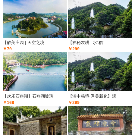
【醉美庄园 | 天空之境
【神秘农耕 | 水“稻”
￥79
￥299
【欢乐石燕湖】石燕湖玻璃
【湘中秘境·秀美新化】观
￥168
￥299