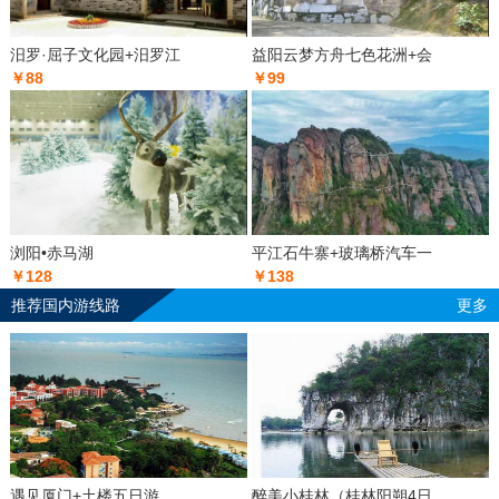
汨罗·屈子文化园+汨罗江
益阳云梦方舟七色花洲+会
￥88
￥99
浏阳•赤马湖
平江石牛寨+玻璃桥汽车一
￥128
￥138
推荐国内游线路
更多
遇见厦门+土楼五日游
醉美小桂林（桂林阳朔4日