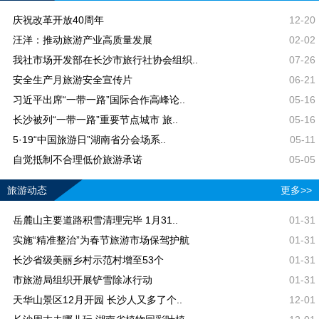
庆祝改革开放40周年
12-20
汪洋：推动旅游产业高质量发展
02-02
我社市场开发部在长沙市旅行社协会组织..
07-26
安全生产月旅游安全宣传片
06-21
习近平出席“一带一路”国际合作高峰论..
05-16
长沙被列“一带一路”重要节点城市 旅..
05-16
5·19“中国旅游日”湖南省分会场系..
05-11
自觉抵制不合理低价旅游承诺
05-05
旅游动态
更多>>
岳麓山主要道路积雪清理完毕 1月31..
01-31
实施“精准整治”为春节旅游市场保驾护航
01-31
长沙省级美丽乡村示范村增至53个
01-31
市旅游局组织开展铲雪除冰行动
01-31
天华山景区12月开园 长沙人又多了个..
12-01