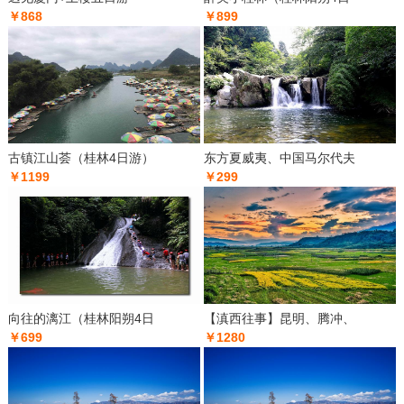
￥868
￥899
古镇江山荟（桂林4日游）
东方夏威夷、中国马尔代夫
￥1199
￥299
向往的漓江（桂林阳朔4日
【滇西往事】昆明、腾冲、
￥699
￥1280