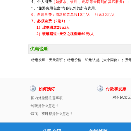
4、个人消费
（如酒水、饮料 、电话等未提到的其它服务）
；
5、“旅游费用包含”内容以外的所有费用。
6、自愿自费：周洛船票单程10元/人
，往返20元/人
7、必须自费（2选1）：
1）玻璃滑道25元/人
2）玻璃滑道+天空之境套票60元/人
优惠说明
特惠发班：天天发班； 特惠价格：69元/人起（大小同价）； 
如何预订
付款和发票
对不起,暂无
·国内外旅游注意事项
·纯玩是什么意思？
·双飞、双卧都是什么意思？