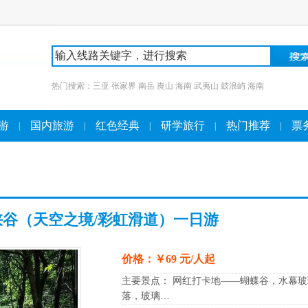
热门搜索：
三亚
张家界
南岳
崀山
海南
武夷山
鼓浪屿
海南
游
国内旅游
红色经典
研学旅行
热门推荐
票
|
|
|
|
|
峡谷（天空之境/彩虹滑道）一日游
价格：￥69 元/人起
主要景点： 网红打卡地——蝴蝶谷，水幕
落，玻璃…