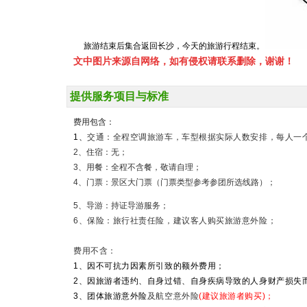
旅游结束后集合返回长沙，今天的旅游行程结束。
文中图片来源自网络，如有侵权请联系删除，谢谢！
提供服务项目与标准
费用包含：
1、
交通：全程空调旅游车，车型根据实际人数安排，每人一
2、住宿：无；
3、用餐：全程不含餐，敬请自理；
4、门票：
景区大门票（门票类型参考参团所选线路）；
5、导游：持证导游服务；
6、保险：旅行社责任险，建议客人购买旅游意外险；
费用不含：
1、因不可抗力因素所引致的额外费用；
2、因旅游者违约、自身过错、自身疾病导致的人身财产损失
3、团体旅游意外险
及航空意外险
(建议旅游者购买)；