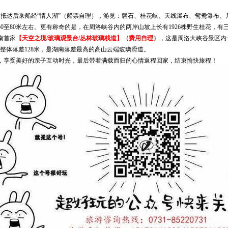
，抵达后乘船经
“情人湖”
（船票自理
），游览：磐石、桂花峡、天线瀑布、鸳鸯瀑布、
50至80米左右。更有称奇的是，在周洛峡谷内的两岸山坡上长有1926株野生桂花，
南首家
【天空之境
/玻璃观景台/丛林玻璃栈道
】（费用自理）
，
这是周洛大峡谷景区内
米，整体落差128米，是湖南落差最高的高山云端玻璃滑道
。
，享受美好的亲子互动时光，最后带着满载而归的心情返程回家，结束愉快旅程！