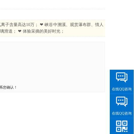
离子含量高达10万； ❤ 峡谷中溯溪、观赏瀑布群、情人
玻璃滑道； ❤ 体验采摘的美好时光；
系您确认！
在线QQ咨询
在线QQ咨询