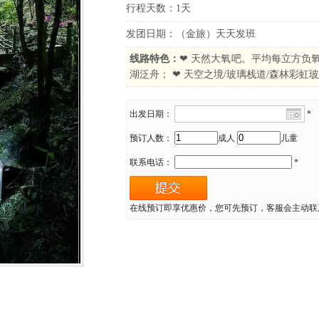
行程天数：1天
发团日期：（金旅）天天发班
线路特色：
❤ 天然大氧吧。平均每立方负氧
湖泛舟； ❤ 天空之境/玻璃栈道/森林彩虹
出发日期：
*
预订人数：
成人
儿童
联系电话：
*
在线预订即享优惠价，您可先预订，客服会主动联