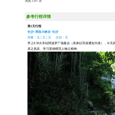
浏览:
1197 次
参考行程详情
第1天行程
长沙-周洛大峡谷-长沙
用餐：无 | 无 | 无 住宿：无
早上8:30火车站阿波罗广场集合（具体以导游通知为准）
，今天
居之风采、学习英雄模范人物之精神。