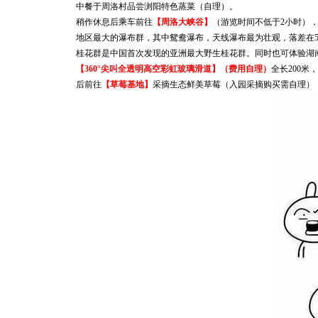
中餐于周洛村品尝浏阳特色蒸菜（自理）。
稍作休息后乘车前往
【周洛大峡谷】
（游览时间不低于
2小时）
地区最大的瀑布群，其中鸳鸯瀑布，天线瀑布最为壮观，落差在
桂花群是中国首次发现的亚洲最大野生桂花群
。同时也可体验湖
【
360°尖叫全透明高空彩虹玻璃滑道
】（费用自理）
全长
200
后前往
【草莓基地】
采摘生态鲜美草莓（入园采摘购买需自理）