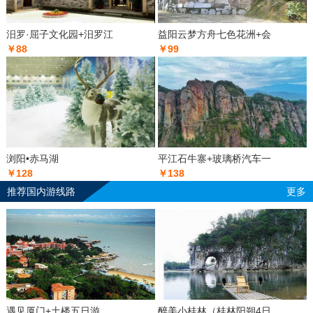
汨罗·屈子文化园+汨罗江
益阳云梦方舟七色花洲+会
￥88
￥99
浏阳•赤马湖
平江石牛寨+玻璃桥汽车一
￥128
￥138
推荐国内游线路
更多
遇见厦门+土楼五日游
醉美小桂林（桂林阳朔4日