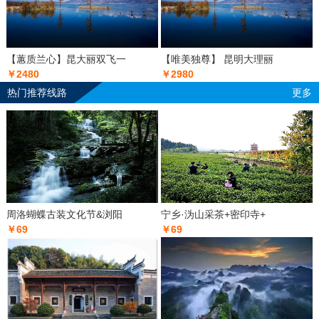
【蕙质兰心】昆大丽双飞一
【唯美独尊】 昆明大理丽
￥2480
￥2980
热门推荐线路
更多
周洛蝴蝶古装文化节&浏阳
宁乡·沩山采茶+密印寺+
￥69
￥69