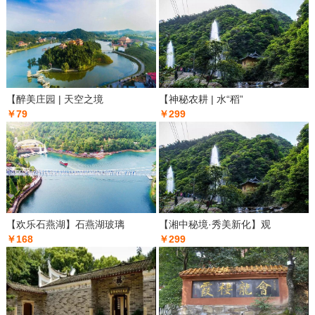
【醉美庄园 | 天空之境
【神秘农耕 | 水“稻”
￥79
￥299
【欢乐石燕湖】石燕湖玻璃
【湘中秘境·秀美新化】观
￥168
￥299