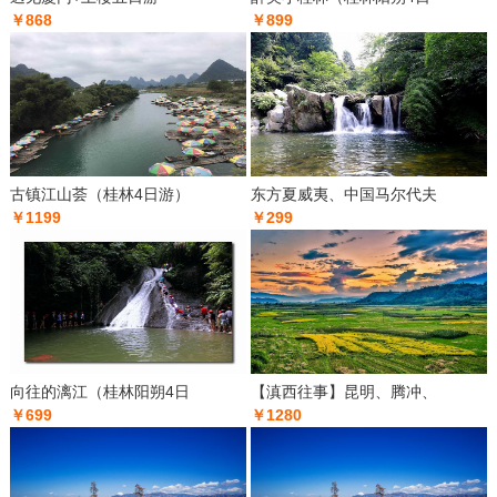
￥868
￥899
古镇江山荟（桂林4日游）
东方夏威夷、中国马尔代夫
￥1199
￥299
向往的漓江（桂林阳朔4日
【滇西往事】昆明、腾冲、
￥699
￥1280