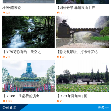
株洲•醴陵瓷
【湘桂奇景 非遗崀山】产
￥69
￥66
【￥79荷你有约、天空之
【恐龙复活啦、打卡侏罗纪
￥79
￥128
【￥188一生必看的演出
【￥79有酒有肉 | 畅
￥188
￥79
公司新闻
更多>>