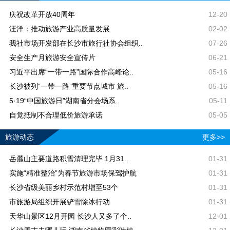
庆祝改革开放40周年
12-20
汪洋：推动旅游产业高质量发展
02-02
我社市场开发部在长沙市旅行社协会组织..
07-26
安全生产月旅游安全宣传片
06-21
习近平出席“一带一路”国际合作高峰论..
05-16
长沙被列“一带一路”重要节点城市 旅..
05-16
5·19“中国旅游日”湖南省分会场系..
05-11
自觉抵制不合理低价旅游承诺
05-05
旅游动态
更多>>
岳麓山主要道路积雪清理完毕 1月31..
01-31
实施“精准整治”为春节旅游市场保驾护航
01-31
长沙省级美丽乡村示范村增至53个
01-31
市旅游局组织开展铲雪除冰行动
01-31
天华山景区12月开园 长沙人又多了个..
12-01