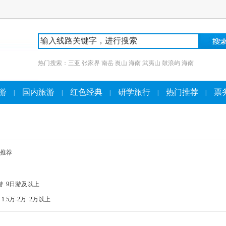
热门搜索：
三亚
张家界
南岳
崀山
海南
武夷山
鼓浪屿
海南
游
国内旅游
红色经典
研学旅行
热门推荐
票
|
|
|
|
|
推荐
游
9日游及以上
1.5万-2万
2万以上