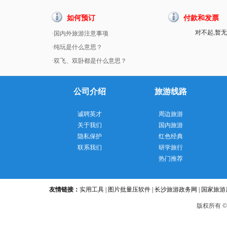
如何预订
付款和发票
对不起,暂无
·国内外旅游注意事项
·纯玩是什么意思？
·双飞、双卧都是什么意思？
公司介绍
旅游线路
诚聘英才
周边旅游
关于我们
国内旅游
隐私保护
红色经典
联系我们
研学旅行
热门推荐
友情链接：
实用工具
|
图片批量压软件
|
长沙旅游政务网
|
国家旅游
版
权所有 ©