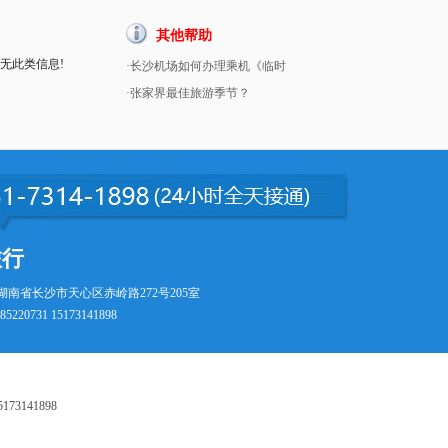
其他帮助
暂无此类信息!
·长沙机场如何办理乘机《临时
·张家界最佳旅游季节？
旅行
湖南省长沙市天心区赤岭路272号205室
5220731 15173141898
73141898