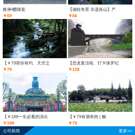
株洲•醴陵瓷
【湘桂奇景 非遗崀山】产
￥69
￥66
【￥79荷你有约、天空之
【恐龙复活啦、打卡侏罗纪
￥79
￥128
【￥188一生必看的演出
【￥79有酒有肉 | 畅
￥188
￥79
公司新闻
更多>>