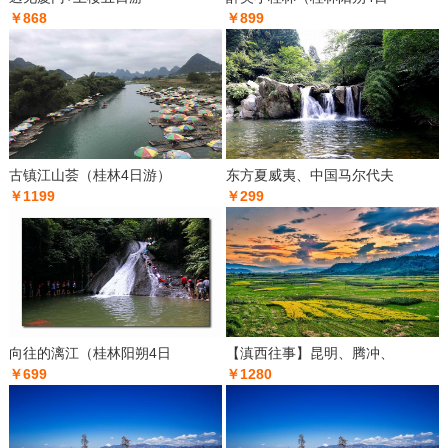
￥868
￥899
古镇江山荟（桂林4日游）
东方夏威夷、中国马尔代夫
￥1199
￥299
向往的漓江（桂林阳朔4日
【滇西往事】昆明、腾冲、
￥699
￥1280