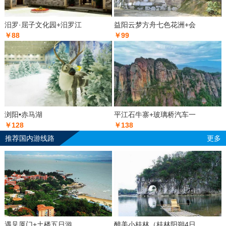
汨罗·屈子文化园+汨罗江
益阳云梦方舟七色花洲+会
￥88
￥99
浏阳•赤马湖
平江石牛寨+玻璃桥汽车一
￥128
￥138
推荐国内游线路
更多
遇见厦门+土楼五日游
醉美小桂林（桂林阳朔4日