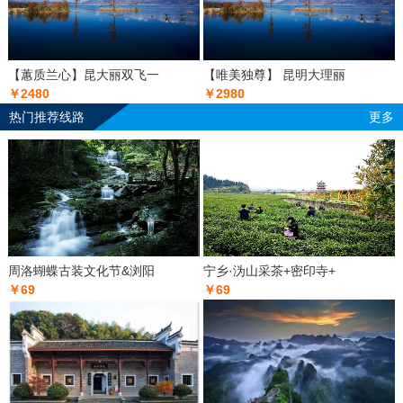
【蕙质兰心】昆大丽双飞一
【唯美独尊】 昆明大理丽
￥2480
￥2980
热门推荐线路
更多
周洛蝴蝶古装文化节&浏阳
宁乡·沩山采茶+密印寺+
￥69
￥69