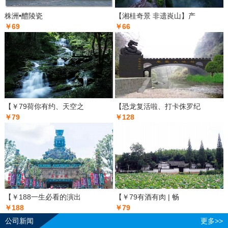
株洲•醴陵瓷
【湘桂奇景 非遗崀山】产
￥69
￥66
【￥79荷你有约、天空之
【恐龙复活啦、打卡侏罗纪
￥79
￥128
【￥188一生必看的演出
【￥79有酒有肉 | 畅
￥188
￥79
公司新闻
更多>>