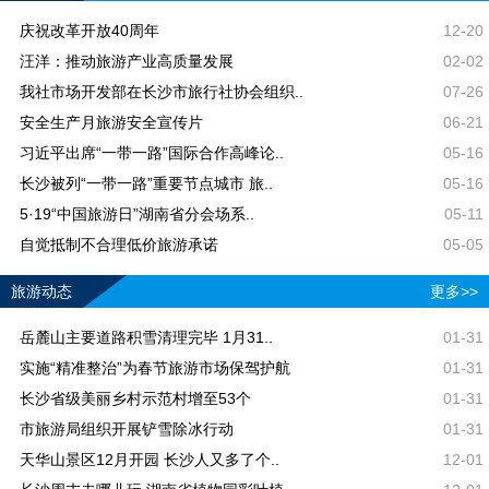
庆祝改革开放40周年
12-20
汪洋：推动旅游产业高质量发展
02-02
我社市场开发部在长沙市旅行社协会组织..
07-26
安全生产月旅游安全宣传片
06-21
习近平出席“一带一路”国际合作高峰论..
05-16
长沙被列“一带一路”重要节点城市 旅..
05-16
5·19“中国旅游日”湖南省分会场系..
05-11
自觉抵制不合理低价旅游承诺
05-05
旅游动态
更多>>
岳麓山主要道路积雪清理完毕 1月31..
01-31
实施“精准整治”为春节旅游市场保驾护航
01-31
长沙省级美丽乡村示范村增至53个
01-31
市旅游局组织开展铲雪除冰行动
01-31
天华山景区12月开园 长沙人又多了个..
12-01