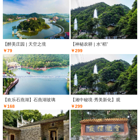
【醉美庄园 | 天空之境
【神秘农耕 | 水“稻”
￥79
￥299
【欢乐石燕湖】石燕湖玻璃
【湘中秘境·秀美新化】观
￥168
￥299