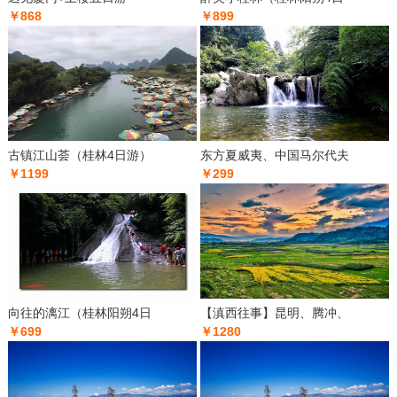
￥868
￥899
古镇江山荟（桂林4日游）
东方夏威夷、中国马尔代夫
￥1199
￥299
向往的漓江（桂林阳朔4日
【滇西往事】昆明、腾冲、
￥699
￥1280