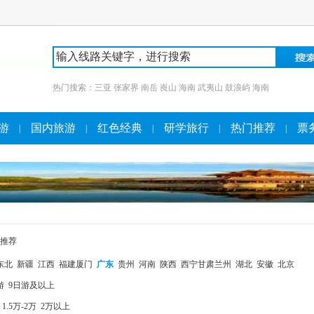
热门搜索：
三亚
张家界
南岳
崀山
海南
武夷山
鼓浪屿
海南
游
国内旅游
红色经典
研学旅行
热门推荐
票
|
|
|
|
|
推荐
东北
新疆
江西
福建厦门
广东
贵州
河南
陕西
西宁甘肃兰州
湖北
安徽
北京
游
9日游及以上
1.5万-2万
2万以上