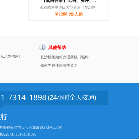
【滇西往事】昆明、腾冲、..
观看腾冲史诗级大型表演《梦幻腾..
￥1280 元/人起
其他帮助
暂无此类信息!
·长沙机场如何办理乘机《临时
·张家界最佳旅游季节？
旅行
湖南省长沙市天心区赤岭路272号205室
5220731 15173141898