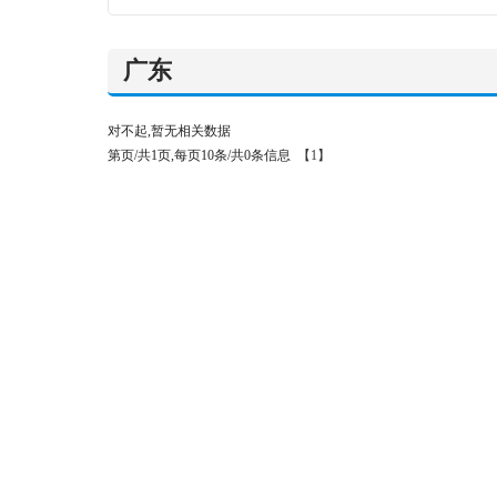
广东
对不起,暂无相关数据
第页/共1页,每页10条/共0条信息
【1】