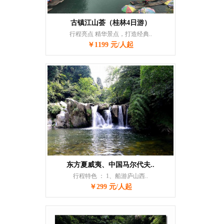
古镇江山荟（桂林4日游）
行程亮点 精华景点，打造经典..
￥1199 元/人起
东方夏威夷、中国马尔代夫..
行程特色 ： 1、船游庐山西..
￥299 元/人起