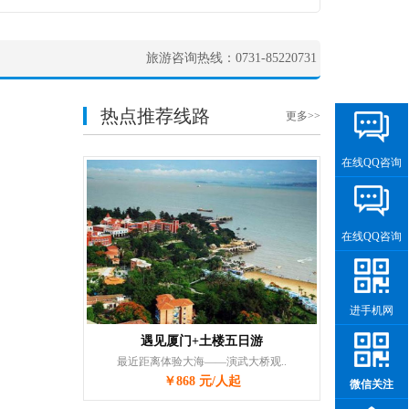
旅游咨询热线：0731-85220731
热点推荐线路
更多>>
在线QQ咨询
在线QQ咨询
进手机网
遇见厦门+土楼五日游
最近距离体验大海——演武大桥观..
￥868 元/人起
微信关注