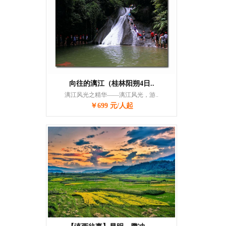
向往的漓江（桂林阳朔4日..
漓江风光之精华——漓江风光，游..
￥699 元/人起