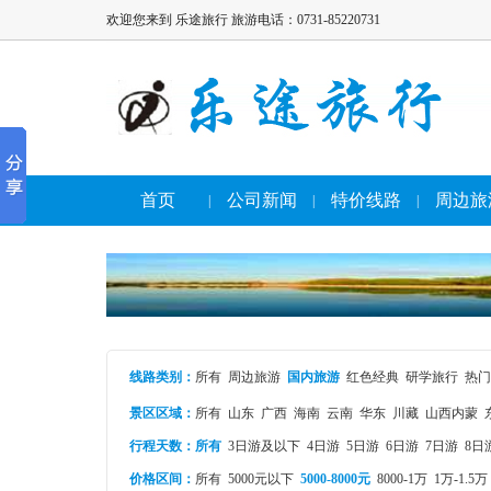
欢迎您来到 乐途旅行 旅游电话：0731-85220731
首页
公司新闻
特价线路
周边旅
|
|
|
线路类别
：
所有
周边旅游
国内旅游
红色经典
研学旅行
热门
景区区域：
所有
山东
广西
海南
云南
华东
川藏
山西内蒙
行程天数：
所有
3日游及以下
4日游
5日游
6日游
7日游
8日
价格区间：
所有
5000元以下
5000-8000元
8000-1万
1万-1.5万