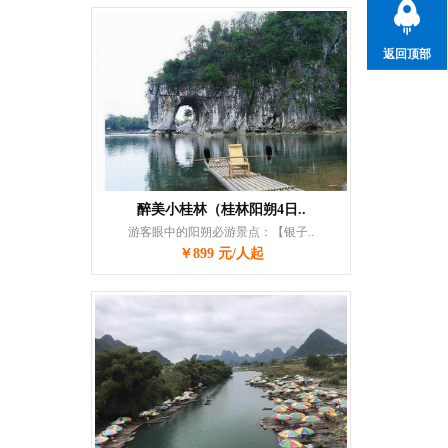
返回顶部
醉美小桂林（桂林阳朔4日..
游客眼中的阳朔必游景点：【银子..
￥899 元/人起