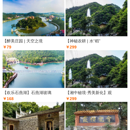
【醉美庄园 | 天空之境
【神秘农耕 | 水“稻”
￥79
￥299
【欢乐石燕湖】石燕湖玻璃
【湘中秘境·秀美新化】观
￥168
￥299