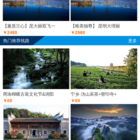
【蕙质兰心】昆大丽双飞一
【唯美独尊】 昆明大理丽
￥2480
￥2980
热门推荐线路
更多
周洛蝴蝶古装文化节&浏阳
宁乡·沩山采茶+密印寺+
￥69
￥69