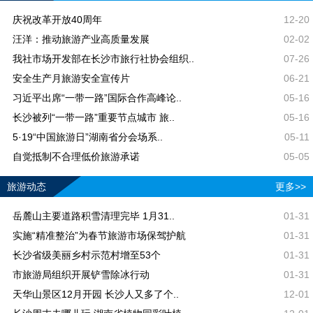
庆祝改革开放40周年
12-20
汪洋：推动旅游产业高质量发展
02-02
我社市场开发部在长沙市旅行社协会组织..
07-26
安全生产月旅游安全宣传片
06-21
习近平出席“一带一路”国际合作高峰论..
05-16
长沙被列“一带一路”重要节点城市 旅..
05-16
5·19“中国旅游日”湖南省分会场系..
05-11
自觉抵制不合理低价旅游承诺
05-05
旅游动态
更多>>
岳麓山主要道路积雪清理完毕 1月31..
01-31
实施“精准整治”为春节旅游市场保驾护航
01-31
长沙省级美丽乡村示范村增至53个
01-31
市旅游局组织开展铲雪除冰行动
01-31
天华山景区12月开园 长沙人又多了个..
12-01