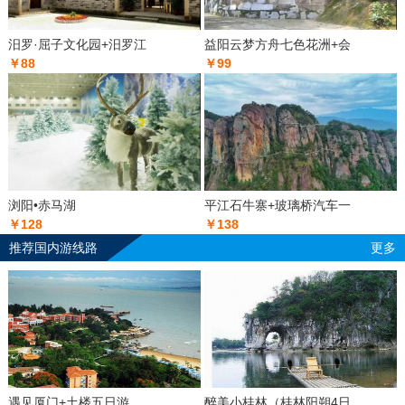
汨罗·屈子文化园+汨罗江
益阳云梦方舟七色花洲+会
￥88
￥99
浏阳•赤马湖
平江石牛寨+玻璃桥汽车一
￥128
￥138
推荐国内游线路
更多
遇见厦门+土楼五日游
醉美小桂林（桂林阳朔4日