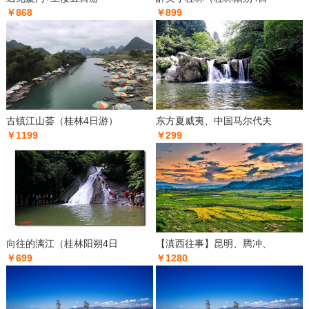
￥868
￥899
古镇江山荟（桂林4日游）
东方夏威夷、中国马尔代夫
￥1199
￥299
向往的漓江（桂林阳朔4日
【滇西往事】昆明、腾冲、
￥699
￥1280