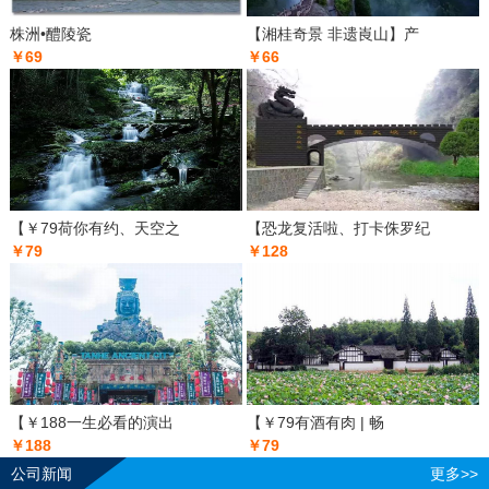
株洲•醴陵瓷
【湘桂奇景 非遗崀山】产
￥69
￥66
【￥79荷你有约、天空之
【恐龙复活啦、打卡侏罗纪
￥79
￥128
【￥188一生必看的演出
【￥79有酒有肉 | 畅
￥188
￥79
公司新闻
更多>>