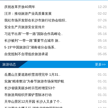
庆祝改革开放40周年
12-20
汪洋：推动旅游产业高质量发展
02-02
我社市场开发部在长沙市旅行社协会组织..
07-26
安全生产月旅游安全宣传片
06-21
习近平出席“一带一路”国际合作高峰论..
05-16
长沙被列“一带一路”重要节点城市 旅..
05-16
5·19“中国旅游日”湖南省分会场系..
05-11
自觉抵制不合理低价旅游承诺
05-05
旅游动态
更多>>
岳麓山主要道路积雪清理完毕 1月31..
01-31
实施“精准整治”为春节旅游市场保驾护航
01-31
长沙省级美丽乡村示范村增至53个
01-31
市旅游局组织开展铲雪除冰行动
01-31
天华山景区12月开园 长沙人又多了个..
12-01