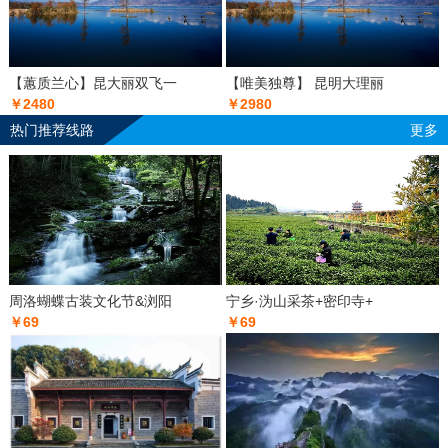
【蕙质兰心】昆大丽双飞一
【唯美独尊】 昆明大理丽
￥2480
￥2980
热门推荐线路
更多
周洛蝴蝶古装文化节&浏阳
宁乡·沩山采茶+密印寺+
￥69
￥69