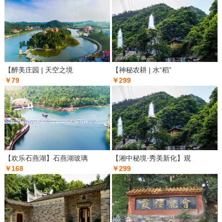
【醉美庄园 | 天空之境
【神秘农耕 | 水“稻”
￥79
￥299
【欢乐石燕湖】石燕湖玻璃
【湘中秘境·秀美新化】观
￥168
￥299