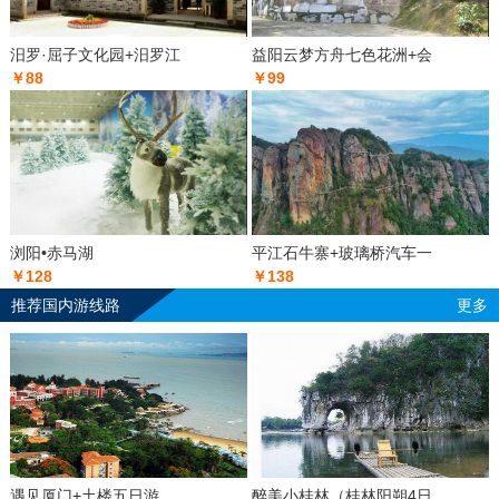
汨罗·屈子文化园+汨罗江
益阳云梦方舟七色花洲+会
￥88
￥99
浏阳•赤马湖
平江石牛寨+玻璃桥汽车一
￥128
￥138
推荐国内游线路
更多
遇见厦门+土楼五日游
醉美小桂林（桂林阳朔4日