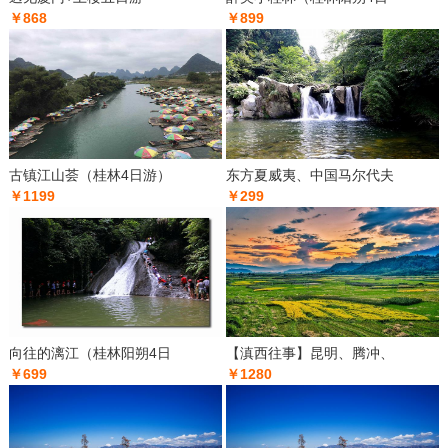
￥868
￥899
古镇江山荟（桂林4日游）
东方夏威夷、中国马尔代夫
￥1199
￥299
向往的漓江（桂林阳朔4日
【滇西往事】昆明、腾冲、
￥699
￥1280