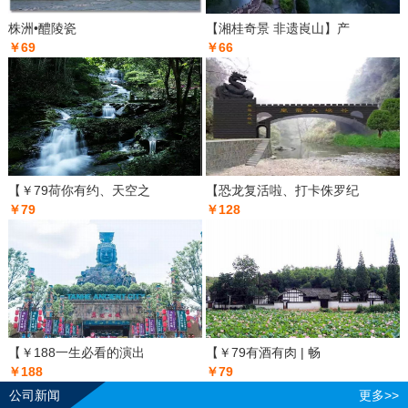
株洲•醴陵瓷
【湘桂奇景 非遗崀山】产
￥69
￥66
【￥79荷你有约、天空之
【恐龙复活啦、打卡侏罗纪
￥79
￥128
【￥188一生必看的演出
【￥79有酒有肉 | 畅
￥188
￥79
公司新闻
更多>>