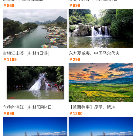
￥868
￥899
古镇江山荟（桂林4日游）
东方夏威夷、中国马尔代夫
￥1199
￥299
向往的漓江（桂林阳朔4日
【滇西往事】昆明、腾冲、
￥699
￥1280