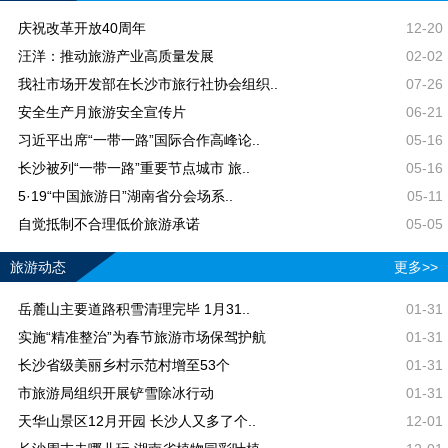
庆祝改革开放40周年
12-20
汪洋：推动旅游产业高质量发展
02-02
我社市场开发部在长沙市旅行社协会组织..
07-26
安全生产月旅游安全宣传片
06-21
习近平出席“一带一路”国际合作高峰论..
05-16
长沙被列“一带一路”重要节点城市 旅..
05-16
5·19“中国旅游日”湖南省分会场系..
05-11
自觉抵制不合理低价旅游承诺
05-05
旅游动态
更多>>
岳麓山主要道路积雪清理完毕 1月31..
01-31
实施“精准整治”为春节旅游市场保驾护航
01-31
长沙省级美丽乡村示范村增至53个
01-31
市旅游局组织开展铲雪除冰行动
01-31
天华山景区12月开园 长沙人又多了个..
12-01