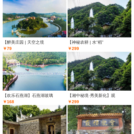
【醉美庄园 | 天空之境
【神秘农耕 | 水“稻”
￥79
￥299
【欢乐石燕湖】石燕湖玻璃
【湘中秘境·秀美新化】观
￥168
￥299