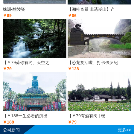
株洲•醴陵瓷
【湘桂奇景 非遗崀山】产
￥69
￥66
【￥79荷你有约、天空之
【恐龙复活啦、打卡侏罗纪
￥79
￥128
【￥188一生必看的演出
【￥79有酒有肉 | 畅
￥188
￥79
公司新闻
更多>>