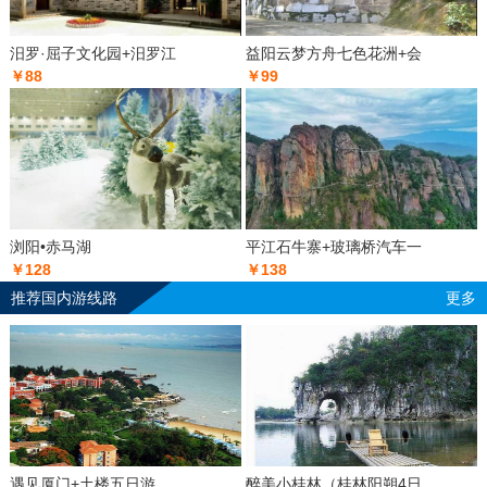
汨罗·屈子文化园+汨罗江
益阳云梦方舟七色花洲+会
￥88
￥99
浏阳•赤马湖
平江石牛寨+玻璃桥汽车一
￥128
￥138
推荐国内游线路
更多
遇见厦门+土楼五日游
醉美小桂林（桂林阳朔4日