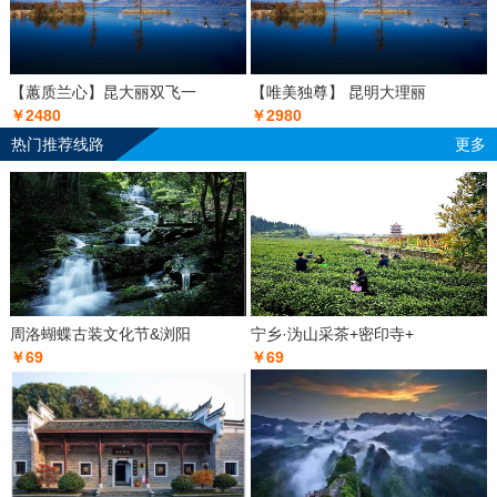
【蕙质兰心】昆大丽双飞一
【唯美独尊】 昆明大理丽
￥2480
￥2980
热门推荐线路
更多
周洛蝴蝶古装文化节&浏阳
宁乡·沩山采茶+密印寺+
￥69
￥69