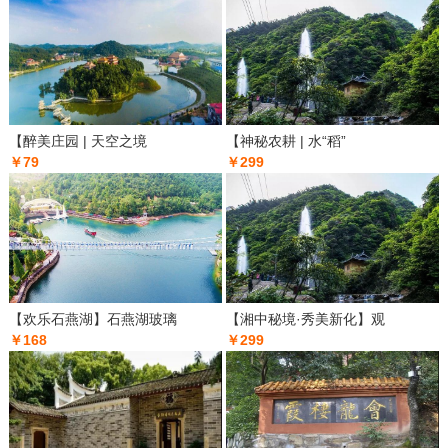
【醉美庄园 | 天空之境
【神秘农耕 | 水“稻”
￥79
￥299
【欢乐石燕湖】石燕湖玻璃
【湘中秘境·秀美新化】观
￥168
￥299