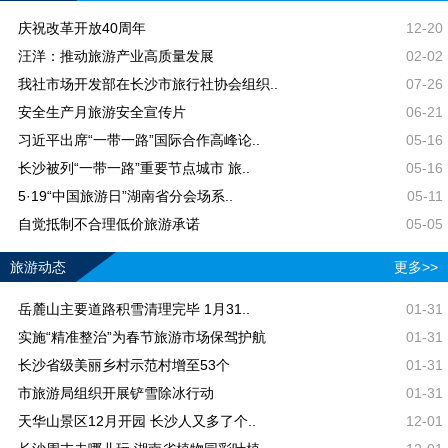
庆祝改革开放40周年
12-20
汪洋：推动旅游产业高质量发展
02-02
我社市场开发部在长沙市旅行社协会组织..
07-26
安全生产月旅游安全宣传片
06-21
习近平出席“一带一路”国际合作高峰论..
05-16
长沙被列“一带一路”重要节点城市 旅..
05-16
5·19“中国旅游日”湖南省分会场系..
05-11
自觉抵制不合理低价旅游承诺
05-05
旅游动态
更多>>
岳麓山主要道路积雪清理完毕 1月31..
01-31
实施“精准整治”为春节旅游市场保驾护航
01-31
长沙省级美丽乡村示范村增至53个
01-31
市旅游局组织开展铲雪除冰行动
01-31
天华山景区12月开园 长沙人又多了个..
12-01