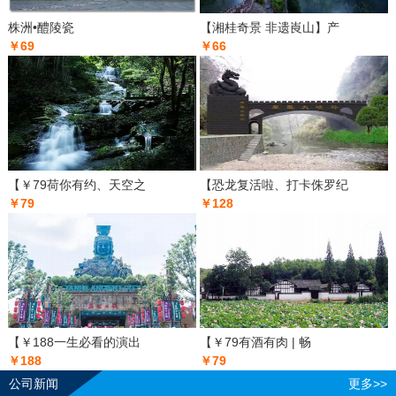
株洲•醴陵瓷
【湘桂奇景 非遗崀山】产
￥69
￥66
【￥79荷你有约、天空之
【恐龙复活啦、打卡侏罗纪
￥79
￥128
【￥188一生必看的演出
【￥79有酒有肉 | 畅
￥188
￥79
公司新闻
更多>>