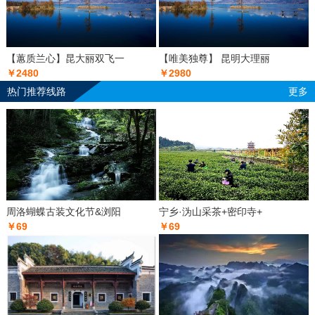
【蕙质兰心】昆大丽双飞一
【唯美独尊】 昆明大理丽
￥2480
￥2980
热门推荐线路
更多
周洛蝴蝶古装文化节&浏阳
宁乡·沩山采茶+密印寺+
￥69
￥69