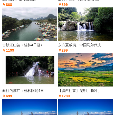
￥868
￥899
古镇江山荟（桂林4日游）
东方夏威夷、中国马尔代夫
￥1199
￥299
向往的漓江（桂林阳朔4日
【滇西往事】昆明、腾冲、
￥699
￥1280