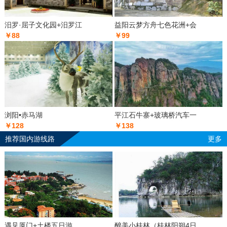
汨罗·屈子文化园+汨罗江
益阳云梦方舟七色花洲+会
￥88
￥99
浏阳•赤马湖
平江石牛寨+玻璃桥汽车一
￥128
￥138
推荐国内游线路
更多
遇见厦门+土楼五日游
醉美小桂林（桂林阳朔4日