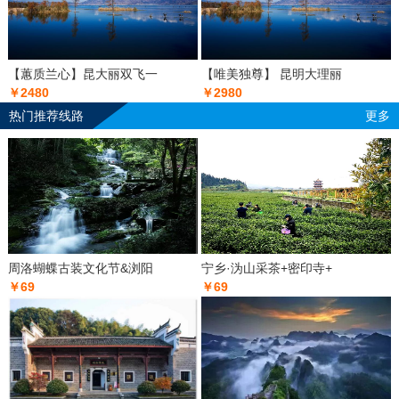
【蕙质兰心】昆大丽双飞一
【唯美独尊】 昆明大理丽
￥2480
￥2980
热门推荐线路
更多
周洛蝴蝶古装文化节&浏阳
宁乡·沩山采茶+密印寺+
￥69
￥69