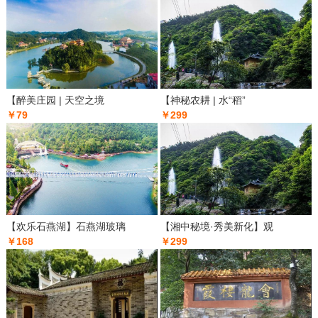
【醉美庄园 | 天空之境
【神秘农耕 | 水“稻”
￥79
￥299
【欢乐石燕湖】石燕湖玻璃
【湘中秘境·秀美新化】观
￥168
￥299