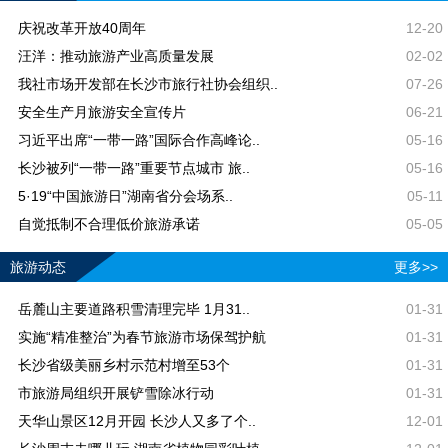
庆祝改革开放40周年
12-20
汪洋：推动旅游产业高质量发展
02-02
我社市场开发部在长沙市旅行社协会组织..
07-26
安全生产月旅游安全宣传片
06-21
习近平出席“一带一路”国际合作高峰论..
05-16
长沙被列“一带一路”重要节点城市 旅..
05-16
5·19“中国旅游日”湖南省分会场系..
05-11
自觉抵制不合理低价旅游承诺
05-05
旅游动态
更多>>
岳麓山主要道路积雪清理完毕 1月31..
01-31
实施“精准整治”为春节旅游市场保驾护航
01-31
长沙省级美丽乡村示范村增至53个
01-31
市旅游局组织开展铲雪除冰行动
01-31
天华山景区12月开园 长沙人又多了个..
12-01