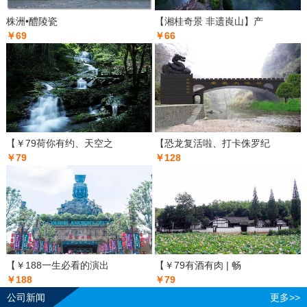
株洲•醴陵瓷
【湘桂奇景 非遗崀山】产
￥69
￥66
【￥79荷你有约、天空之
【恐龙复活啦、打卡侏罗纪
￥79
￥128
【￥188一生必看的演出
【￥79有酒有肉 | 畅
￥188
￥79
公司新闻
更多>>