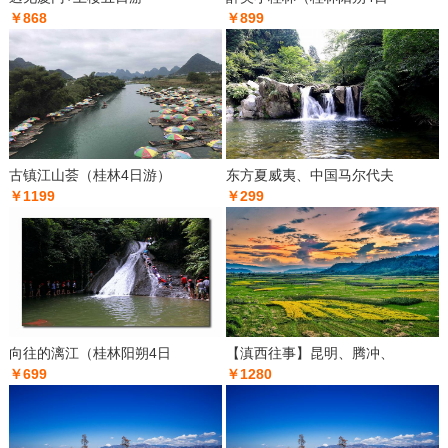
￥868
￥899
古镇江山荟（桂林4日游）
东方夏威夷、中国马尔代夫
￥1199
￥299
向往的漓江（桂林阳朔4日
【滇西往事】昆明、腾冲、
￥699
￥1280