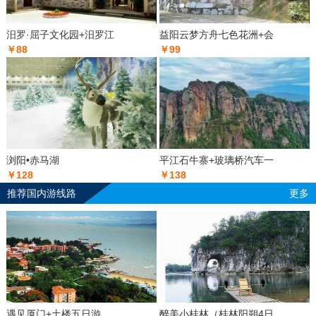
汨罗·屈子文化园+汨罗江
益阳云梦方舟七色花洲+会
￥88
￥99
浏阳•赤马湖
平江石牛寨+玻璃桥汽车一
￥128
￥138
推荐国内游线路
更多
遇见厦门+土楼五日游
醉美小桂林（桂林阳朔4日