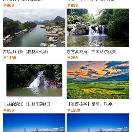
￥868
￥899
古镇江山荟（桂林4日游）
东方夏威夷、中国马尔代夫
￥1199
￥299
向往的漓江（桂林阳朔4日
【滇西往事】昆明、腾冲、
￥699
￥1280