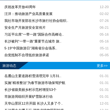
庆祝改革开放40周年
12-20
汪洋：推动旅游产业高质量发展
02-02
我社市场开发部在长沙市旅行社协会组织..
07-26
安全生产月旅游安全宣传片
06-21
习近平出席“一带一路”国际合作高峰论..
05-16
长沙被列“一带一路”重要节点城市 旅..
05-16
5·19“中国旅游日”湖南省分会场系..
05-11
自觉抵制不合理低价旅游承诺
05-05
旅游动态
更多>>
岳麓山主要道路积雪清理完毕 1月31..
01-31
实施“精准整治”为春节旅游市场保驾护航
01-31
长沙省级美丽乡村示范村增至53个
01-31
市旅游局组织开展铲雪除冰行动
01-31
天华山景区12月开园 长沙人又多了个..
12-01