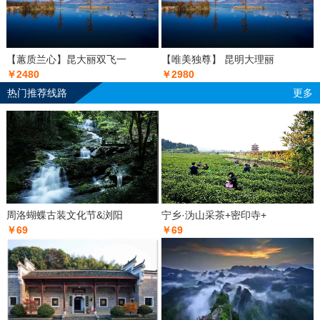
【蕙质兰心】昆大丽双飞一
【唯美独尊】 昆明大理丽
￥2480
￥2980
热门推荐线路
更多
周洛蝴蝶古装文化节&浏阳
宁乡·沩山采茶+密印寺+
￥69
￥69