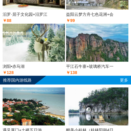
汨罗·屈子文化园+汨罗江
益阳云梦方舟七色花洲+会
￥88
￥99
浏阳•赤马湖
平江石牛寨+玻璃桥汽车一
￥128
￥138
推荐国内游线路
更多
遇见厦门+土楼五日游
醉美小桂林（桂林阳朔4日