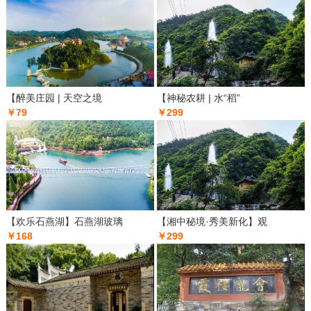
【醉美庄园 | 天空之境
【神秘农耕 | 水“稻”
￥79
￥299
【欢乐石燕湖】石燕湖玻璃
【湘中秘境·秀美新化】观
￥168
￥299