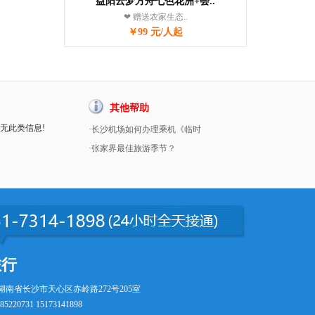
益阳云梦方舟七色花洲+会..
❤ 赠送农家生态..
￥99 元/人起
其他帮助
暂无此类信息!
·长沙机场如何办理乘机《临时
·张家界最佳旅游季节？
旅行
湖南省长沙市天心区赤岭路272号205室
5220731 15173141898