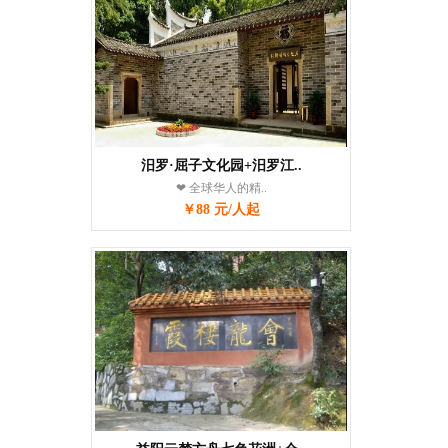
汨罗·屈子文化园+汨罗江..
❤ 全球华人的精..
￥88 元/人起