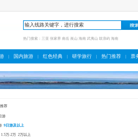
热门搜索：
三亚
张家界
南岳
崀山
海南
武夷山
鼓浪屿
海南
游
国内旅游
红色经典
研学旅行
热门推荐
票
|
|
|
|
|
推荐
日游
游
9日游及以上
1.5万-2万
2万以上