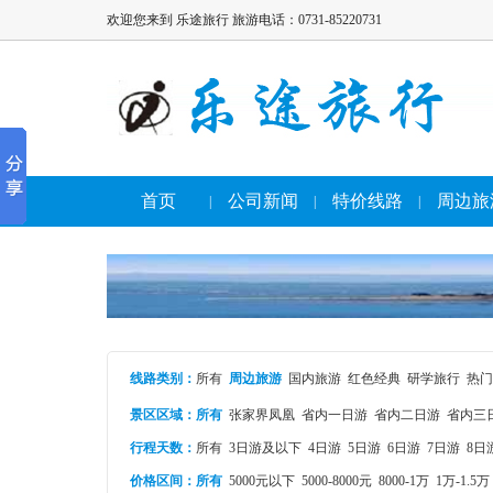
欢迎您来到 乐途旅行 旅游电话：0731-85220731
首页
公司新闻
特价线路
周边旅
|
|
|
线路类别
：
所有
周边旅游
国内旅游
红色经典
研学旅行
热门
景区区域：
所有
张家界凤凰
省内一日游
省内二日游
省内三
行程天数：
所有
3日游及以下
4日游
5日游
6日游
7日游
8日
价格区间：
所有
5000元以下
5000-8000元
8000-1万
1万-1.5万