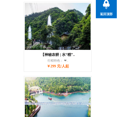
返回顶部
【神秘农耕 | 水“稻”..
行程特色： ❤..
￥299 元/人起