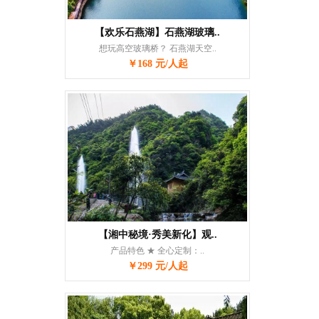
【欢乐石燕湖】石燕湖玻璃..
想玩高空玻璃桥？ 石燕湖天空..
￥168 元/人起
【湘中秘境·秀美新化】观..
产品特色 ★ 全心定制：..
￥299 元/人起