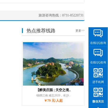
旅游咨询热线：0731-85220731
热点推荐线路
更多>>
在线QQ咨询
在线QQ咨询
进手机网
【醉美庄园 | 天空之境..
锦绣江南 难忘2020，长沙..
￥79 元/人起
微信关注