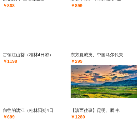
￥868
￥899
古镇江山荟（桂林4日游）
东方夏威夷、中国马尔代夫
￥1199
￥299
向往的漓江（桂林阳朔4日
【滇西往事】昆明、腾冲、
￥699
￥1280