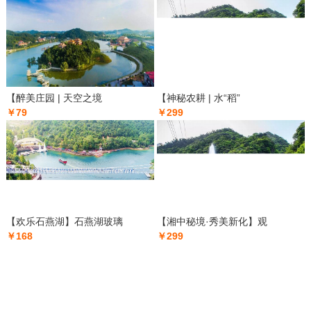
【醉美庄园 | 天空之境
【神秘农耕 | 水“稻”
￥79
￥299
【欢乐石燕湖】石燕湖玻璃
【湘中秘境·秀美新化】观
￥168
￥299