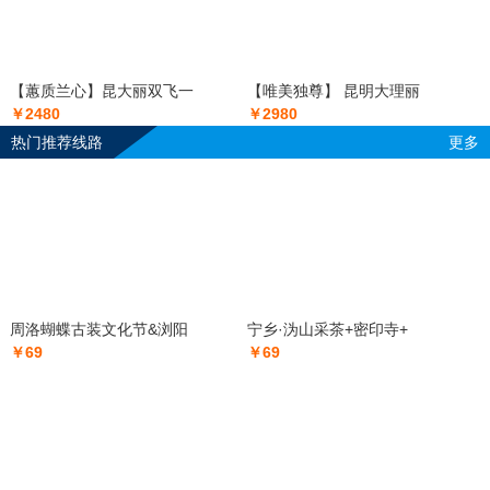
【蕙质兰心】昆大丽双飞一
【唯美独尊】 昆明大理丽
￥2480
￥2980
热门推荐线路
更多
周洛蝴蝶古装文化节&浏阳
宁乡·沩山采茶+密印寺+
￥69
￥69