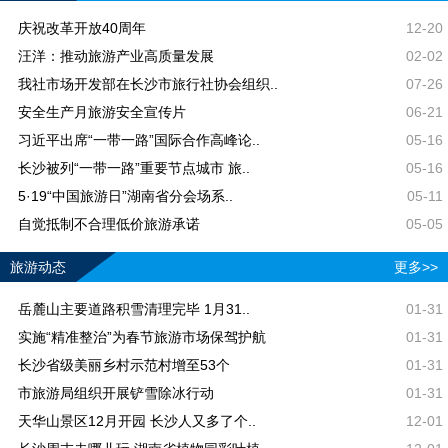
庆祝改革开放40周年
12-20
汪洋：推动旅游产业高质量发展
02-02
我社市场开发部在长沙市旅行社协会组织..
07-26
安全生产月旅游安全宣传片
06-21
习近平出席“一带一路”国际合作高峰论..
05-16
长沙被列“一带一路”重要节点城市 旅..
05-16
5·19“中国旅游日”湖南省分会场系..
05-11
自觉抵制不合理低价旅游承诺
05-05
旅游动态
更多>>
岳麓山主要道路积雪清理完毕 1月31..
01-31
实施“精准整治”为春节旅游市场保驾护航
01-31
长沙省级美丽乡村示范村增至53个
01-31
市旅游局组织开展铲雪除冰行动
01-31
天华山景区12月开园 长沙人又多了个..
12-01