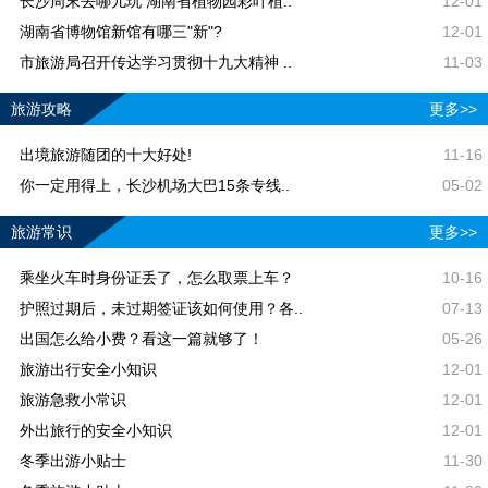
长沙周末去哪儿玩 湖南省植物园彩叶植..
12-01
湖南省博物馆新馆有哪三"新"?
12-01
市旅游局召开传达学习贯彻十九大精神 ..
11-03
旅游攻略
更多>>
出境旅游随团的十大好处!
11-16
你一定用得上，长沙机场大巴15条专线..
05-02
旅游常识
更多>>
乘坐火车时身份证丢了，怎么取票上车？
10-16
护照过期后，未过期签证该如何使用？各..
07-13
出国怎么给小费？看这一篇就够了！
05-26
旅游出行安全小知识
12-01
旅游急救小常识
12-01
外出旅行的安全小知识
12-01
冬季出游小贴士
11-30