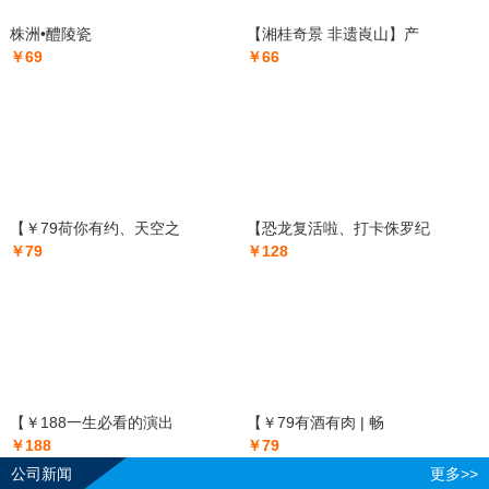
株洲•醴陵瓷
【湘桂奇景 非遗崀山】产
￥69
￥66
【￥79荷你有约、天空之
【恐龙复活啦、打卡侏罗纪
￥79
￥128
【￥188一生必看的演出
【￥79有酒有肉 | 畅
￥188
￥79
公司新闻
更多>>