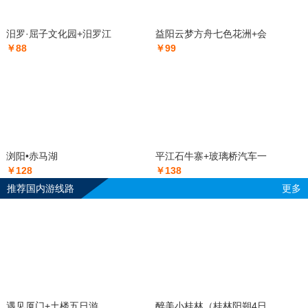
汨罗·屈子文化园+汨罗江
益阳云梦方舟七色花洲+会
￥88
￥99
浏阳•赤马湖
平江石牛寨+玻璃桥汽车一
￥128
￥138
推荐国内游线路
更多
遇见厦门+土楼五日游
醉美小桂林（桂林阳朔4日