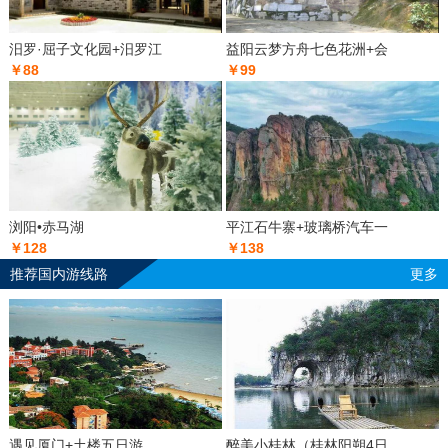
汨罗·屈子文化园+汨罗江
益阳云梦方舟七色花洲+会
￥88
￥99
浏阳•赤马湖
平江石牛寨+玻璃桥汽车一
￥128
￥138
推荐国内游线路
更多
遇见厦门+土楼五日游
醉美小桂林（桂林阳朔4日