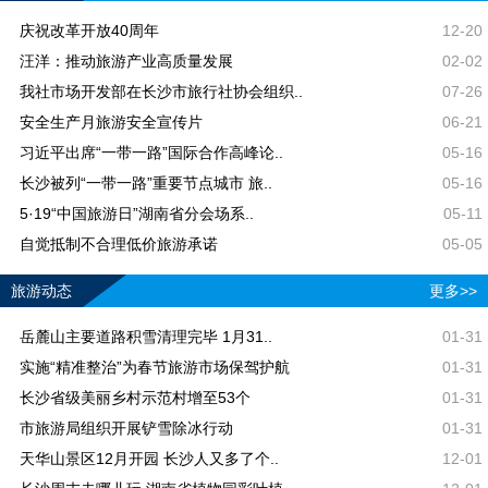
庆祝改革开放40周年
12-20
汪洋：推动旅游产业高质量发展
02-02
我社市场开发部在长沙市旅行社协会组织..
07-26
安全生产月旅游安全宣传片
06-21
习近平出席“一带一路”国际合作高峰论..
05-16
长沙被列“一带一路”重要节点城市 旅..
05-16
5·19“中国旅游日”湖南省分会场系..
05-11
自觉抵制不合理低价旅游承诺
05-05
旅游动态
更多>>
岳麓山主要道路积雪清理完毕 1月31..
01-31
实施“精准整治”为春节旅游市场保驾护航
01-31
长沙省级美丽乡村示范村增至53个
01-31
市旅游局组织开展铲雪除冰行动
01-31
天华山景区12月开园 长沙人又多了个..
12-01