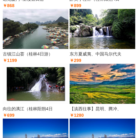
￥868
￥899
古镇江山荟（桂林4日游）
东方夏威夷、中国马尔代夫
￥1199
￥299
向往的漓江（桂林阳朔4日
【滇西往事】昆明、腾冲、
￥699
￥1280