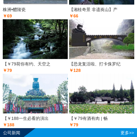
株洲•醴陵瓷
【湘桂奇景 非遗崀山】产
￥69
￥66
【￥79荷你有约、天空之
【恐龙复活啦、打卡侏罗纪
￥79
￥128
【￥188一生必看的演出
【￥79有酒有肉 | 畅
￥188
￥79
公司新闻
更多>>