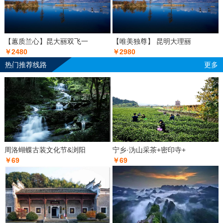
【蕙质兰心】昆大丽双飞一
【唯美独尊】 昆明大理丽
￥2480
￥2980
热门推荐线路
更多
周洛蝴蝶古装文化节&浏阳
宁乡·沩山采茶+密印寺+
￥69
￥69