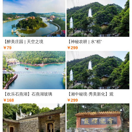
【醉美庄园 | 天空之境
【神秘农耕 | 水“稻”
￥79
￥299
【欢乐石燕湖】石燕湖玻璃
【湘中秘境·秀美新化】观
￥168
￥299