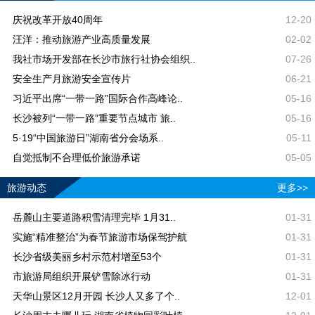
庆祝改革开放40周年
12-20
汪洋：推动旅游产业高质量发展
02-02
我社市场开发部在长沙市旅行社协会组织..
07-26
安全生产月旅游安全宣传片
06-21
习近平出席“一带一路”国际合作高峰论..
05-16
长沙被列“一带一路”重要节点城市 旅..
05-16
5·19“中国旅游日”湖南省分会场系..
05-11
自觉抵制不合理低价旅游承诺
05-05
旅游动态
更多>>
岳麓山主要道路积雪清理完毕 1月31..
01-31
实施“精准整治”为春节旅游市场保驾护航
01-31
长沙省级美丽乡村示范村增至53个
01-31
市旅游局组织开展铲雪除冰行动
01-31
天华山景区12月开园 长沙人又多了个..
12-01