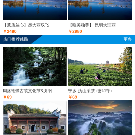
【蕙质兰心】昆大丽双飞一
【唯美独尊】 昆明大理丽
￥2480
￥2980
热门推荐线路
更多
周洛蝴蝶古装文化节&浏阳
宁乡·沩山采茶+密印寺+
￥69
￥69