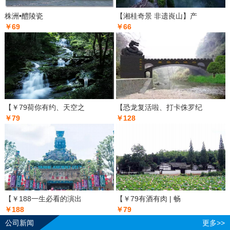
株洲•醴陵瓷
【湘桂奇景 非遗崀山】产
￥69
￥66
【￥79荷你有约、天空之
【恐龙复活啦、打卡侏罗纪
￥79
￥128
【￥188一生必看的演出
【￥79有酒有肉 | 畅
￥188
￥79
公司新闻
更多>>