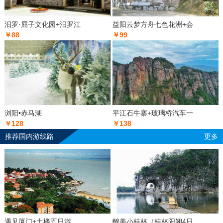
汨罗·屈子文化园+汨罗江
益阳云梦方舟七色花洲+会
￥88
￥99
浏阳•赤马湖
平江石牛寨+玻璃桥汽车一
￥128
￥138
推荐国内游线路
更多
遇见厦门+土楼五日游
醉美小桂林（桂林阳朔4日