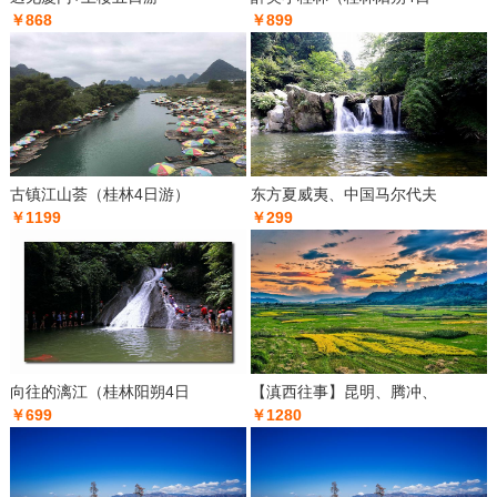
￥868
￥899
古镇江山荟（桂林4日游）
东方夏威夷、中国马尔代夫
￥1199
￥299
向往的漓江（桂林阳朔4日
【滇西往事】昆明、腾冲、
￥699
￥1280