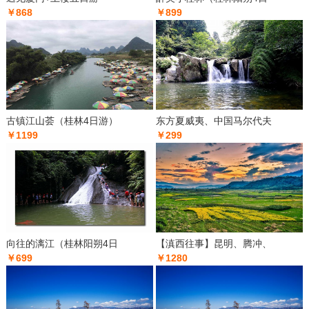
￥868
￥899
古镇江山荟（桂林4日游）
东方夏威夷、中国马尔代夫
￥1199
￥299
向往的漓江（桂林阳朔4日
【滇西往事】昆明、腾冲、
￥699
￥1280