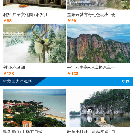
汨罗·屈子文化园+汨罗江
益阳云梦方舟七色花洲+会
￥88
￥99
浏阳•赤马湖
平江石牛寨+玻璃桥汽车一
￥128
￥138
推荐国内游线路
更多
遇见厦门+土楼五日游
醉美小桂林（桂林阳朔4日