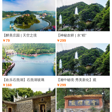
【醉美庄园 | 天空之境
【神秘农耕 | 水“稻”
￥79
￥299
【欢乐石燕湖】石燕湖玻璃
【湘中秘境·秀美新化】观
￥168
￥299