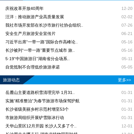
庆祝改革开放40周年
12-20
汪洋：推动旅游产业高质量发展
02-02
我社市场开发部在长沙市旅行社协会组织..
07-26
安全生产月旅游安全宣传片
06-21
习近平出席“一带一路”国际合作高峰论..
05-16
长沙被列“一带一路”重要节点城市 旅..
05-16
5·19“中国旅游日”湖南省分会场系..
05-11
自觉抵制不合理低价旅游承诺
05-05
旅游动态
更多>>
岳麓山主要道路积雪清理完毕 1月31..
01-31
实施“精准整治”为春节旅游市场保驾护航
01-31
长沙省级美丽乡村示范村增至53个
01-31
市旅游局组织开展铲雪除冰行动
01-31
天华山景区12月开园 长沙人又多了个..
12-01