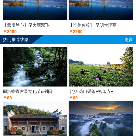
【蕙质兰心】昆大丽双飞一
【唯美独尊】 昆明大理丽
￥2480
￥2980
热门推荐线路
更多
周洛蝴蝶古装文化节&浏阳
宁乡·沩山采茶+密印寺+
￥69
￥69