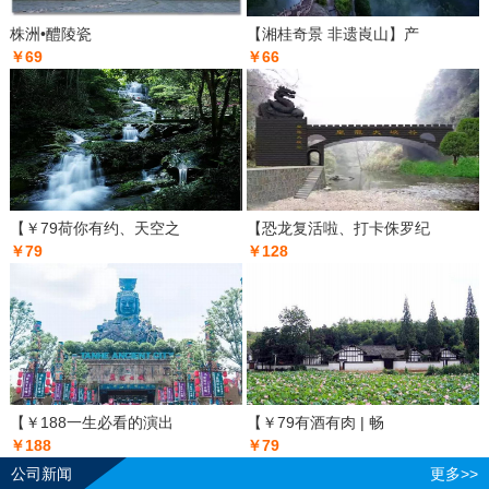
株洲•醴陵瓷
【湘桂奇景 非遗崀山】产
￥69
￥66
【￥79荷你有约、天空之
【恐龙复活啦、打卡侏罗纪
￥79
￥128
【￥188一生必看的演出
【￥79有酒有肉 | 畅
￥188
￥79
公司新闻
更多>>