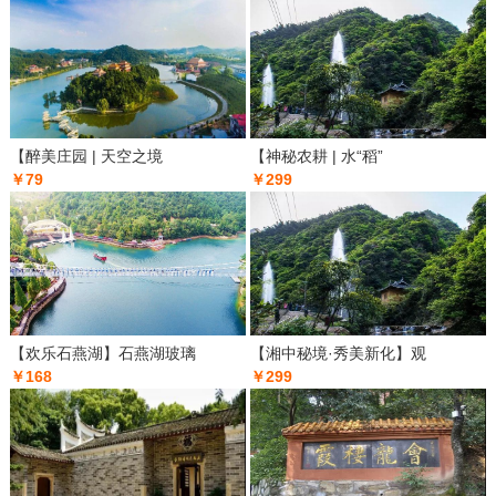
【醉美庄园 | 天空之境
【神秘农耕 | 水“稻”
￥79
￥299
【欢乐石燕湖】石燕湖玻璃
【湘中秘境·秀美新化】观
￥168
￥299