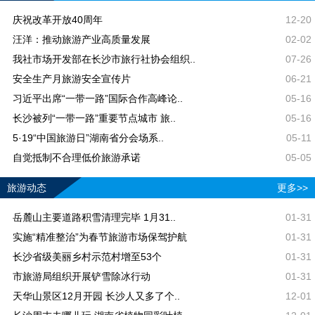
庆祝改革开放40周年
12-20
汪洋：推动旅游产业高质量发展
02-02
我社市场开发部在长沙市旅行社协会组织..
07-26
安全生产月旅游安全宣传片
06-21
习近平出席“一带一路”国际合作高峰论..
05-16
长沙被列“一带一路”重要节点城市 旅..
05-16
5·19“中国旅游日”湖南省分会场系..
05-11
自觉抵制不合理低价旅游承诺
05-05
旅游动态
更多>>
岳麓山主要道路积雪清理完毕 1月31..
01-31
实施“精准整治”为春节旅游市场保驾护航
01-31
长沙省级美丽乡村示范村增至53个
01-31
市旅游局组织开展铲雪除冰行动
01-31
天华山景区12月开园 长沙人又多了个..
12-01