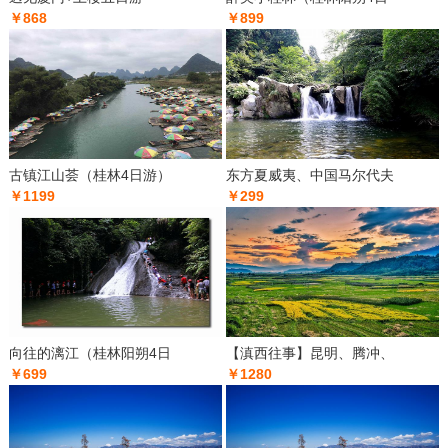
￥868
￥899
古镇江山荟（桂林4日游）
东方夏威夷、中国马尔代夫
￥1199
￥299
向往的漓江（桂林阳朔4日
【滇西往事】昆明、腾冲、
￥699
￥1280