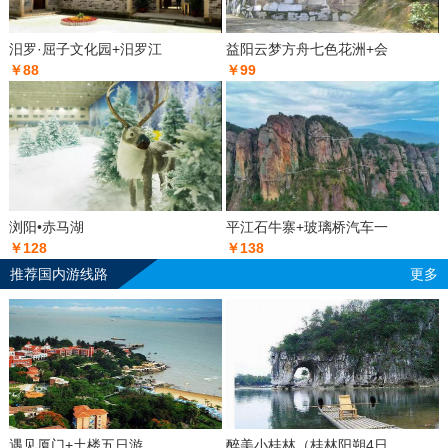
汨罗·屈子文化园+汨罗江
益阳云梦方舟七色花洲+会
￥88
￥99
浏阳•赤马湖
平江石牛寨+玻璃桥汽车一
￥128
￥138
推荐国内游线路
更多
遇见厦门+土楼五日游
醉美小桂林（桂林阳朔4日