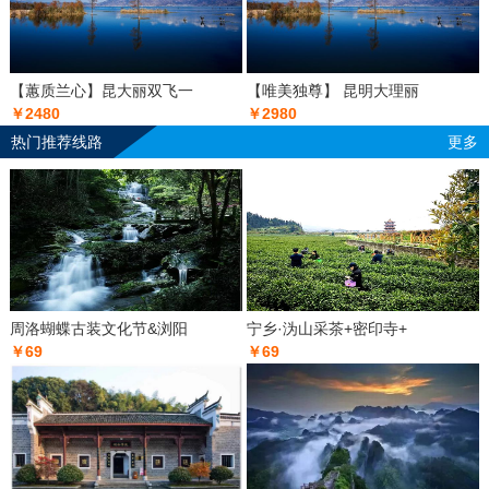
【蕙质兰心】昆大丽双飞一
【唯美独尊】 昆明大理丽
￥2480
￥2980
热门推荐线路
更多
周洛蝴蝶古装文化节&浏阳
宁乡·沩山采茶+密印寺+
￥69
￥69