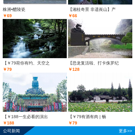
株洲•醴陵瓷
【湘桂奇景 非遗崀山】产
￥69
￥66
【￥79荷你有约、天空之
【恐龙复活啦、打卡侏罗纪
￥79
￥128
【￥188一生必看的演出
【￥79有酒有肉 | 畅
￥188
￥79
公司新闻
更多>>