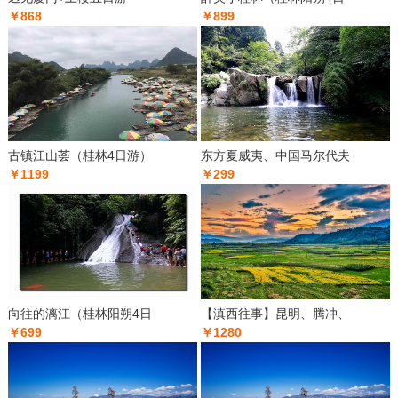
￥868
￥899
古镇江山荟（桂林4日游）
东方夏威夷、中国马尔代夫
￥1199
￥299
向往的漓江（桂林阳朔4日
【滇西往事】昆明、腾冲、
￥699
￥1280