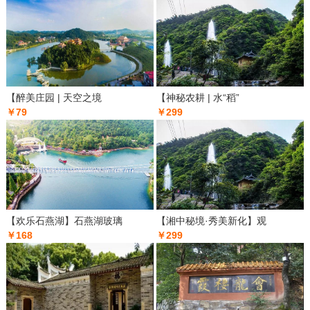
【醉美庄园 | 天空之境
【神秘农耕 | 水“稻”
￥79
￥299
【欢乐石燕湖】石燕湖玻璃
【湘中秘境·秀美新化】观
￥168
￥299