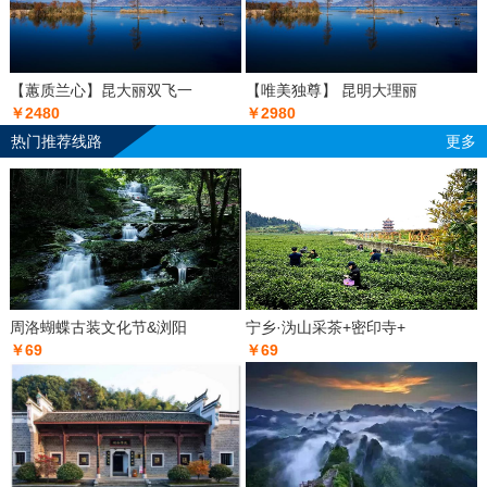
【蕙质兰心】昆大丽双飞一
【唯美独尊】 昆明大理丽
￥2480
￥2980
热门推荐线路
更多
周洛蝴蝶古装文化节&浏阳
宁乡·沩山采茶+密印寺+
￥69
￥69