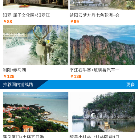
汨罗·屈子文化园+汨罗江
益阳云梦方舟七色花洲+会
￥88
￥99
浏阳•赤马湖
平江石牛寨+玻璃桥汽车一
￥128
￥138
推荐国内游线路
更多
遇见厦门+土楼五日游
醉美小桂林（桂林阳朔4日