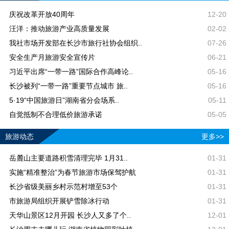
庆祝改革开放40周年
12-20
汪洋：推动旅游产业高质量发展
02-02
我社市场开发部在长沙市旅行社协会组织..
07-26
安全生产月旅游安全宣传片
06-21
习近平出席“一带一路”国际合作高峰论..
05-16
长沙被列“一带一路”重要节点城市 旅..
05-16
5·19“中国旅游日”湖南省分会场系..
05-11
自觉抵制不合理低价旅游承诺
05-05
旅游动态
更多>>
岳麓山主要道路积雪清理完毕 1月31..
01-31
实施“精准整治”为春节旅游市场保驾护航
01-31
长沙省级美丽乡村示范村增至53个
01-31
市旅游局组织开展铲雪除冰行动
01-31
天华山景区12月开园 长沙人又多了个..
12-01