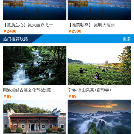
【蕙质兰心】昆大丽双飞一
【唯美独尊】 昆明大理丽
￥2480
￥2980
热门推荐线路
更多
周洛蝴蝶古装文化节&浏阳
宁乡·沩山采茶+密印寺+
￥69
￥69