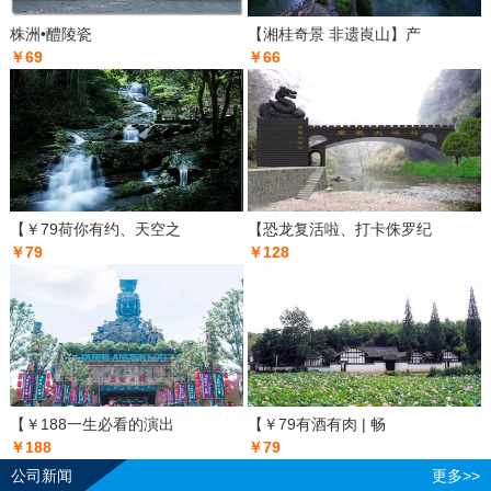
株洲•醴陵瓷
【湘桂奇景 非遗崀山】产
￥69
￥66
【￥79荷你有约、天空之
【恐龙复活啦、打卡侏罗纪
￥79
￥128
【￥188一生必看的演出
【￥79有酒有肉 | 畅
￥188
￥79
公司新闻
更多>>