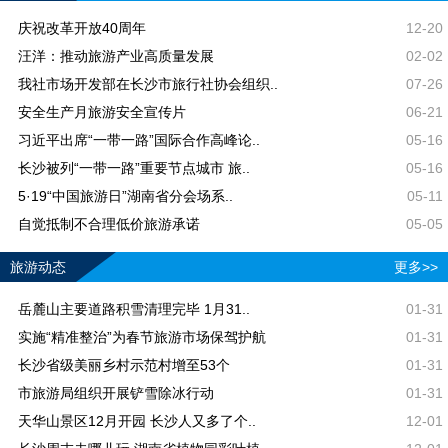
庆祝改革开放40周年
12-20
汪洋：推动旅游产业高质量发展
02-02
我社市场开发部在长沙市旅行社协会组织..
07-26
安全生产月旅游安全宣传片
06-21
习近平出席“一带一路”国际合作高峰论..
05-16
长沙被列“一带一路”重要节点城市 旅..
05-16
5·19“中国旅游日”湖南省分会场系..
05-11
自觉抵制不合理低价旅游承诺
05-05
旅游动态
更多>>
岳麓山主要道路积雪清理完毕 1月31..
01-31
实施“精准整治”为春节旅游市场保驾护航
01-31
长沙省级美丽乡村示范村增至53个
01-31
市旅游局组织开展铲雪除冰行动
01-31
天华山景区12月开园 长沙人又多了个..
12-01