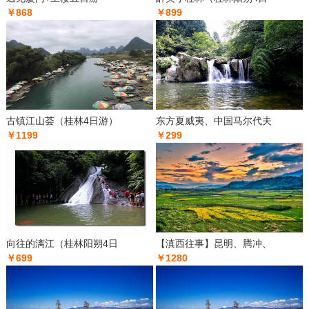
￥868
￥899
古镇江山荟（桂林4日游）
东方夏威夷、中国马尔代夫
￥1199
￥299
向往的漓江（桂林阳朔4日
【滇西往事】昆明、腾冲、
￥699
￥1280