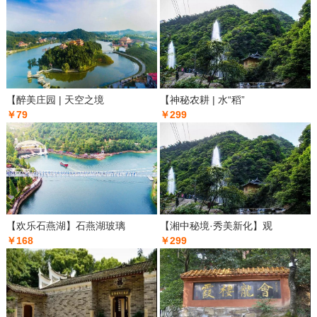
【醉美庄园 | 天空之境
【神秘农耕 | 水“稻”
￥79
￥299
【欢乐石燕湖】石燕湖玻璃
【湘中秘境·秀美新化】观
￥168
￥299