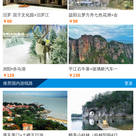
汨罗·屈子文化园+汨罗江
益阳云梦方舟七色花洲+会
￥88
￥99
浏阳•赤马湖
平江石牛寨+玻璃桥汽车一
￥128
￥138
推荐国内游线路
更多
遇见厦门+土楼五日游
醉美小桂林（桂林阳朔4日