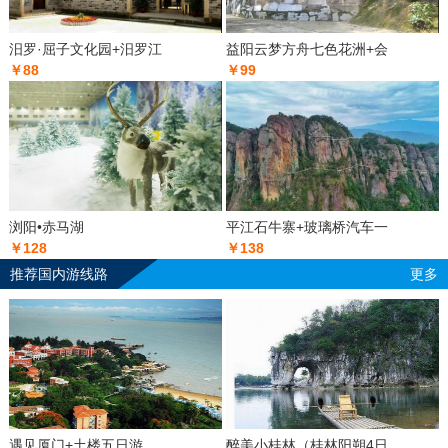
汨罗·屈子文化园+汨罗江
益阳云梦方舟七色花洲+会
￥88
￥99
浏阳•赤马湖
平江石牛寨+玻璃桥汽车一
￥128
￥138
推荐国内游线路
更多
遇见厦门+土楼五日游
醉美小桂林（桂林阳朔4日