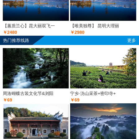
【蕙质兰心】昆大丽双飞一
【唯美独尊】 昆明大理丽
￥2480
￥2980
热门推荐线路
更多
周洛蝴蝶古装文化节&浏阳
宁乡·沩山采茶+密印寺+
￥69
￥69