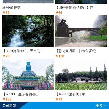
株洲•醴陵瓷
【湘桂奇景 非遗崀山】产
￥69
￥66
【￥79荷你有约、天空之
【恐龙复活啦、打卡侏罗纪
￥79
￥128
【￥188一生必看的演出
【￥79有酒有肉 | 畅
￥188
￥79
公司新闻
更多>>