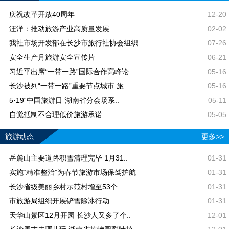
庆祝改革开放40周年
12-20
汪洋：推动旅游产业高质量发展
02-02
我社市场开发部在长沙市旅行社协会组织..
07-26
安全生产月旅游安全宣传片
06-21
习近平出席“一带一路”国际合作高峰论..
05-16
长沙被列“一带一路”重要节点城市 旅..
05-16
5·19“中国旅游日”湖南省分会场系..
05-11
自觉抵制不合理低价旅游承诺
05-05
旅游动态
更多>>
岳麓山主要道路积雪清理完毕 1月31..
01-31
实施“精准整治”为春节旅游市场保驾护航
01-31
长沙省级美丽乡村示范村增至53个
01-31
市旅游局组织开展铲雪除冰行动
01-31
天华山景区12月开园 长沙人又多了个..
12-01