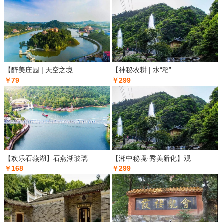
【醉美庄园 | 天空之境
【神秘农耕 | 水“稻”
￥79
￥299
【欢乐石燕湖】石燕湖玻璃
【湘中秘境·秀美新化】观
￥168
￥299