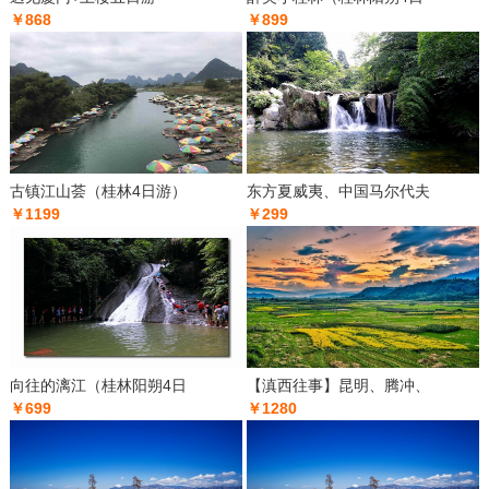
￥868
￥899
古镇江山荟（桂林4日游）
东方夏威夷、中国马尔代夫
￥1199
￥299
向往的漓江（桂林阳朔4日
【滇西往事】昆明、腾冲、
￥699
￥1280