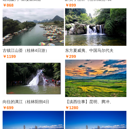
￥868
￥899
古镇江山荟（桂林4日游）
东方夏威夷、中国马尔代夫
￥1199
￥299
向往的漓江（桂林阳朔4日
【滇西往事】昆明、腾冲、
￥699
￥1280