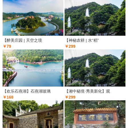
【醉美庄园 | 天空之境
【神秘农耕 | 水“稻”
￥79
￥299
【欢乐石燕湖】石燕湖玻璃
【湘中秘境·秀美新化】观
￥168
￥299