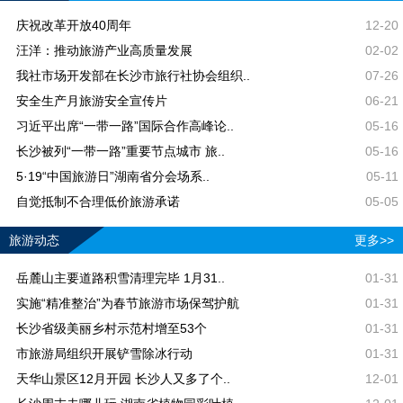
庆祝改革开放40周年
12-20
汪洋：推动旅游产业高质量发展
02-02
我社市场开发部在长沙市旅行社协会组织..
07-26
安全生产月旅游安全宣传片
06-21
习近平出席“一带一路”国际合作高峰论..
05-16
长沙被列“一带一路”重要节点城市 旅..
05-16
5·19“中国旅游日”湖南省分会场系..
05-11
自觉抵制不合理低价旅游承诺
05-05
旅游动态
更多>>
岳麓山主要道路积雪清理完毕 1月31..
01-31
实施“精准整治”为春节旅游市场保驾护航
01-31
长沙省级美丽乡村示范村增至53个
01-31
市旅游局组织开展铲雪除冰行动
01-31
天华山景区12月开园 长沙人又多了个..
12-01