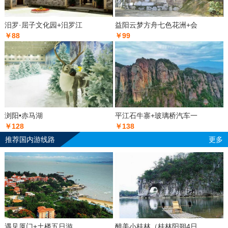
汨罗·屈子文化园+汨罗江
益阳云梦方舟七色花洲+会
￥88
￥99
浏阳•赤马湖
平江石牛寨+玻璃桥汽车一
￥128
￥138
推荐国内游线路
更多
遇见厦门+土楼五日游
醉美小桂林（桂林阳朔4日