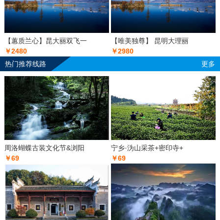
【蕙质兰心】昆大丽双飞一
【唯美独尊】 昆明大理丽
￥2480
￥2980
热门推荐线路
更多
周洛蝴蝶古装文化节&浏阳
宁乡·沩山采茶+密印寺+
￥69
￥69