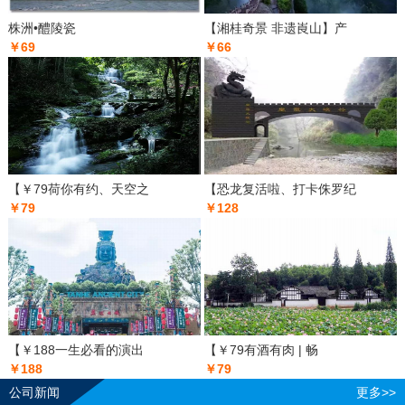
株洲•醴陵瓷
【湘桂奇景 非遗崀山】产
￥69
￥66
【￥79荷你有约、天空之
【恐龙复活啦、打卡侏罗纪
￥79
￥128
【￥188一生必看的演出
【￥79有酒有肉 | 畅
￥188
￥79
公司新闻
更多>>