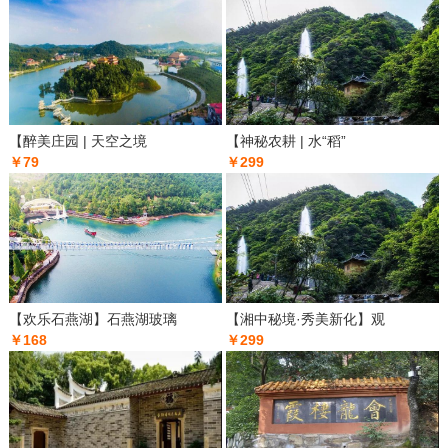
【醉美庄园 | 天空之境
【神秘农耕 | 水“稻”
￥79
￥299
【欢乐石燕湖】石燕湖玻璃
【湘中秘境·秀美新化】观
￥168
￥299