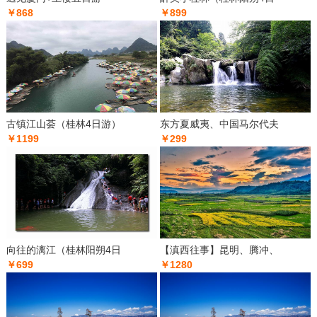
￥868
￥899
古镇江山荟（桂林4日游）
东方夏威夷、中国马尔代夫
￥1199
￥299
向往的漓江（桂林阳朔4日
【滇西往事】昆明、腾冲、
￥699
￥1280