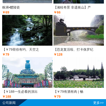
株洲•醴陵瓷
【湘桂奇景 非遗崀山】产
￥69
￥66
【￥79荷你有约、天空之
【恐龙复活啦、打卡侏罗纪
￥79
￥128
【￥188一生必看的演出
【￥79有酒有肉 | 畅
￥188
￥79
公司新闻
更多>>