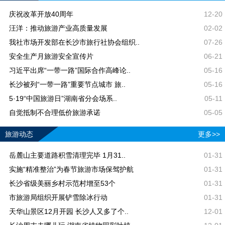
庆祝改革开放40周年
12-20
汪洋：推动旅游产业高质量发展
02-02
我社市场开发部在长沙市旅行社协会组织..
07-26
安全生产月旅游安全宣传片
06-21
习近平出席“一带一路”国际合作高峰论..
05-16
长沙被列“一带一路”重要节点城市 旅..
05-16
5·19“中国旅游日”湖南省分会场系..
05-11
自觉抵制不合理低价旅游承诺
05-05
旅游动态
更多>>
岳麓山主要道路积雪清理完毕 1月31..
01-31
实施“精准整治”为春节旅游市场保驾护航
01-31
长沙省级美丽乡村示范村增至53个
01-31
市旅游局组织开展铲雪除冰行动
01-31
天华山景区12月开园 长沙人又多了个..
12-01