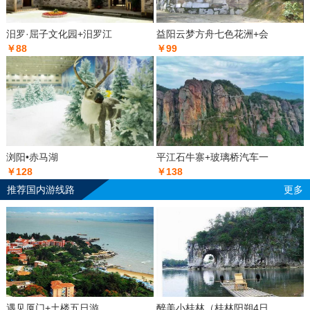
汨罗·屈子文化园+汨罗江
益阳云梦方舟七色花洲+会
￥88
￥99
浏阳•赤马湖
平江石牛寨+玻璃桥汽车一
￥128
￥138
推荐国内游线路
更多
遇见厦门+土楼五日游
醉美小桂林（桂林阳朔4日