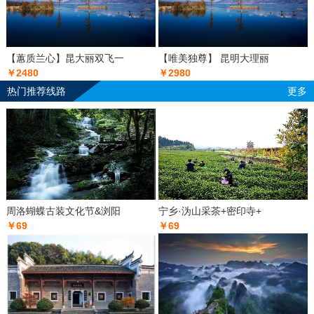
【蕙质兰心】昆大丽双飞一
【唯美独尊】 昆明大理丽
￥2480
￥2980
热门推荐线路
更多
周洛蝴蝶古装文化节&浏阳
宁乡·沩山采茶+密印寺+
￥69
￥69