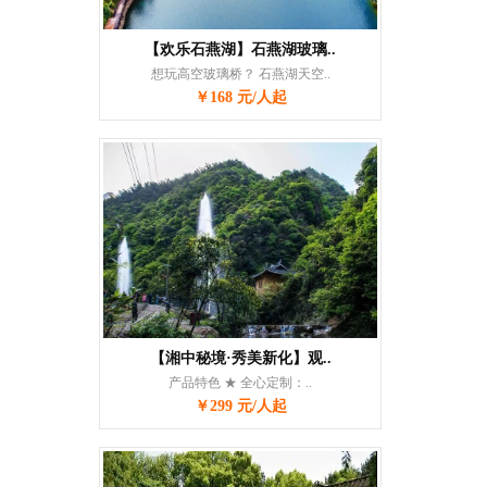
【欢乐石燕湖】石燕湖玻璃..
想玩高空玻璃桥？ 石燕湖天空..
￥168 元/人起
【湘中秘境·秀美新化】观..
产品特色 ★ 全心定制：..
￥299 元/人起