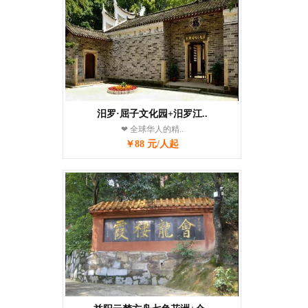
汨罗·屈子文化园+汨罗江..
❤ 全球华人的精..
￥88 元/人起