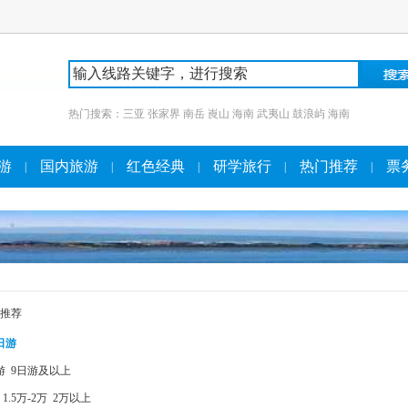
热门搜索：
三亚
张家界
南岳
崀山
海南
武夷山
鼓浪屿
海南
游
国内旅游
红色经典
研学旅行
热门推荐
票
|
|
|
|
|
推荐
日游
游
9日游及以上
1.5万-2万
2万以上