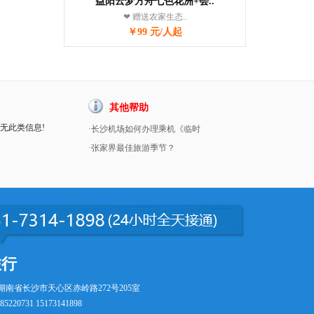
益阳云梦方舟七色花洲+会..
❤ 赠送农家生态..
￥99 元/人起
其他帮助
暂无此类信息!
·长沙机场如何办理乘机《临时
·张家界最佳旅游季节？
旅行
湖南省长沙市天心区赤岭路272号205室
5220731 15173141898