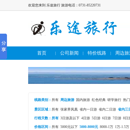
欢迎您来到 乐途旅行 旅游电话：0731-85220731
首页
公司新闻
特价线路
周边旅
|
|
|
线路类别
：
所有
周边旅游
国内旅游
红色经典
研学旅行
热门
景区区域：
所有
张家界凤凰
省内一日游
省内二日游
省内三
行程天数：
所有
3日游及以下
4日游
5日游
6日游
7日游
8日
价格区间：
所有
5000元以下
5000-8000元
8000-1万
1万-1.5万