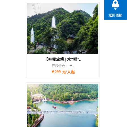
返回顶部
【神秘农耕 | 水“稻”..
行程特色： ❤..
￥299 元/人起