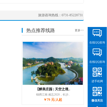
旅游咨询热线：0731-85220731
热点推荐线路
更多>>
在线QQ咨询
在线QQ咨询
进手机网
【醉美庄园 | 天空之境..
锦绣江南 难忘2020，长沙..
￥79 元/人起
微信关注