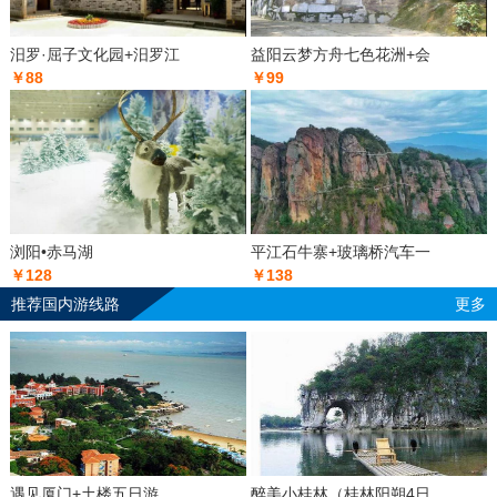
汨罗·屈子文化园+汨罗江
益阳云梦方舟七色花洲+会
￥88
￥99
浏阳•赤马湖
平江石牛寨+玻璃桥汽车一
￥128
￥138
推荐国内游线路
更多
遇见厦门+土楼五日游
醉美小桂林（桂林阳朔4日