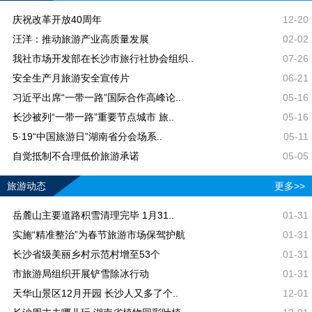
庆祝改革开放40周年
12-20
汪洋：推动旅游产业高质量发展
02-02
我社市场开发部在长沙市旅行社协会组织..
07-26
安全生产月旅游安全宣传片
06-21
习近平出席“一带一路”国际合作高峰论..
05-16
长沙被列“一带一路”重要节点城市 旅..
05-16
5·19“中国旅游日”湖南省分会场系..
05-11
自觉抵制不合理低价旅游承诺
05-05
旅游动态
更多>>
岳麓山主要道路积雪清理完毕 1月31..
01-31
实施“精准整治”为春节旅游市场保驾护航
01-31
长沙省级美丽乡村示范村增至53个
01-31
市旅游局组织开展铲雪除冰行动
01-31
天华山景区12月开园 长沙人又多了个..
12-01