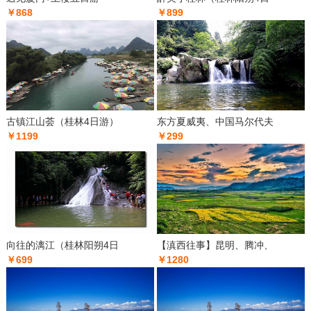
￥868
￥899
古镇江山荟（桂林4日游）
东方夏威夷、中国马尔代夫
￥1199
￥299
向往的漓江（桂林阳朔4日
【滇西往事】昆明、腾冲、
￥699
￥1280