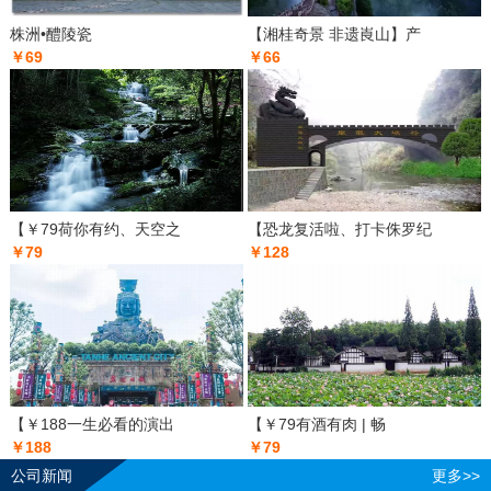
株洲•醴陵瓷
【湘桂奇景 非遗崀山】产
￥69
￥66
【￥79荷你有约、天空之
【恐龙复活啦、打卡侏罗纪
￥79
￥128
【￥188一生必看的演出
【￥79有酒有肉 | 畅
￥188
￥79
公司新闻
更多>>