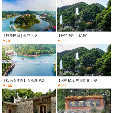
【醉美庄园 | 天空之境
【神秘农耕 | 水“稻”
￥79
￥299
【欢乐石燕湖】石燕湖玻璃
【湘中秘境·秀美新化】观
￥168
￥299