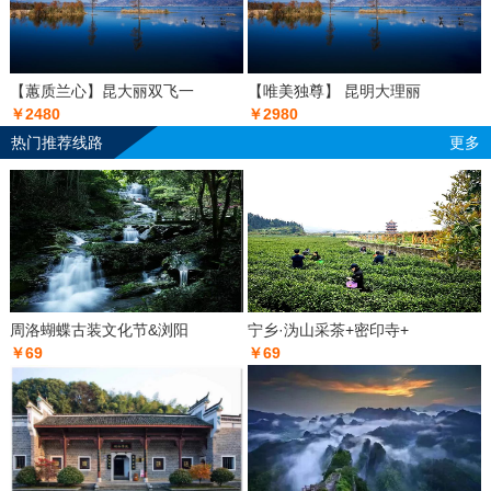
【蕙质兰心】昆大丽双飞一
【唯美独尊】 昆明大理丽
￥2480
￥2980
热门推荐线路
更多
周洛蝴蝶古装文化节&浏阳
宁乡·沩山采茶+密印寺+
￥69
￥69