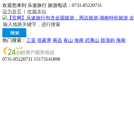
欢迎您来到 乐途旅行 旅游电话：0731-85220731
设为首页
|
收藏本站
热门搜索：
三亚
张家界
南岳
崀山
海南
武夷山
鼓浪屿
海南
0731-85220731 15173141898
首页
|
公司新闻
|
特价线路