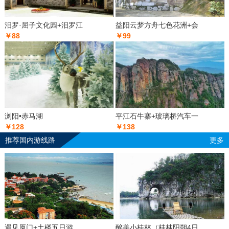
汨罗·屈子文化园+汨罗江
益阳云梦方舟七色花洲+会
￥88
￥99
浏阳•赤马湖
平江石牛寨+玻璃桥汽车一
￥128
￥138
推荐国内游线路
更多
遇见厦门+土楼五日游
醉美小桂林（桂林阳朔4日