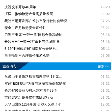
庆祝改革开放40周年
12-20
汪洋：推动旅游产业高质量发展
02-02
我社市场开发部在长沙市旅行社协会组织..
07-26
安全生产月旅游安全宣传片
06-21
习近平出席“一带一路”国际合作高峰论..
05-16
长沙被列“一带一路”重要节点城市 旅..
05-16
5·19“中国旅游日”湖南省分会场系..
05-11
自觉抵制不合理低价旅游承诺
05-05
旅游动态
更多>>
岳麓山主要道路积雪清理完毕 1月31..
01-31
实施“精准整治”为春节旅游市场保驾护航
01-31
长沙省级美丽乡村示范村增至53个
01-31
市旅游局组织开展铲雪除冰行动
01-31
天华山景区12月开园 长沙人又多了个..
12-01