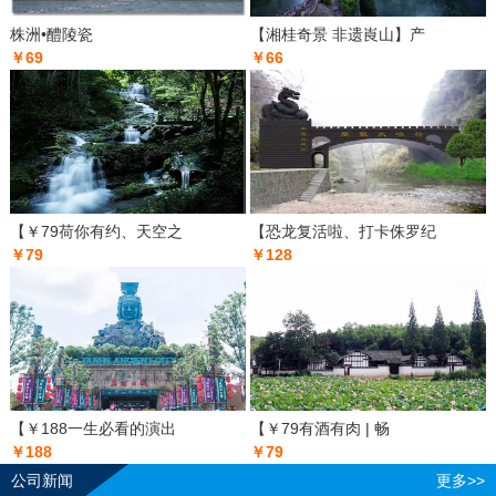
株洲•醴陵瓷
【湘桂奇景 非遗崀山】产
￥69
￥66
【￥79荷你有约、天空之
【恐龙复活啦、打卡侏罗纪
￥79
￥128
【￥188一生必看的演出
【￥79有酒有肉 | 畅
￥188
￥79
公司新闻
更多>>