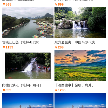
￥868
￥899
古镇江山荟（桂林4日游）
东方夏威夷、中国马尔代夫
￥1199
￥299
向往的漓江（桂林阳朔4日
【滇西往事】昆明、腾冲、
￥699
￥1280