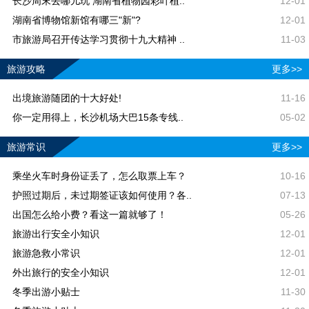
长沙周末去哪儿玩 湖南省植物园彩叶植..
12-01
湖南省博物馆新馆有哪三"新"?
12-01
市旅游局召开传达学习贯彻十九大精神 ..
11-03
旅游攻略
更多>>
出境旅游随团的十大好处!
11-16
你一定用得上，长沙机场大巴15条专线..
05-02
旅游常识
更多>>
乘坐火车时身份证丢了，怎么取票上车？
10-16
护照过期后，未过期签证该如何使用？各..
07-13
出国怎么给小费？看这一篇就够了！
05-26
旅游出行安全小知识
12-01
旅游急救小常识
12-01
外出旅行的安全小知识
12-01
冬季出游小贴士
11-30