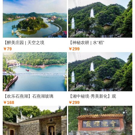
【醉美庄园 | 天空之境
【神秘农耕 | 水“稻”
￥79
￥299
【欢乐石燕湖】石燕湖玻璃
【湘中秘境·秀美新化】观
￥168
￥299