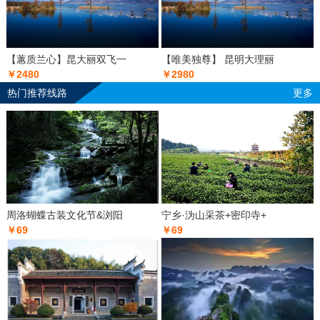
【蕙质兰心】昆大丽双飞一
【唯美独尊】 昆明大理丽
￥2480
￥2980
热门推荐线路
更多
周洛蝴蝶古装文化节&浏阳
宁乡·沩山采茶+密印寺+
￥69
￥69