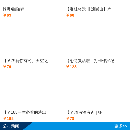
株洲•醴陵瓷
【湘桂奇景 非遗崀山】产
￥69
￥66
【￥79荷你有约、天空之
【恐龙复活啦、打卡侏罗纪
￥79
￥128
【￥188一生必看的演出
【￥79有酒有肉 | 畅
￥188
￥79
公司新闻
更多>>