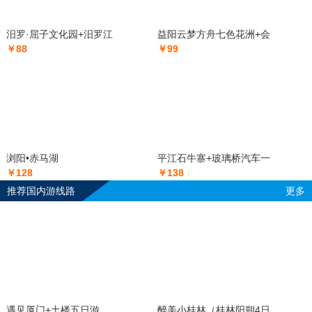
汨罗·屈子文化园+汨罗江
益阳云梦方舟七色花洲+会
￥88
￥99
浏阳•赤马湖
平江石牛寨+玻璃桥汽车一
￥128
￥138
推荐国内游线路
更多
遇见厦门+土楼五日游
醉美小桂林（桂林阳朔4日