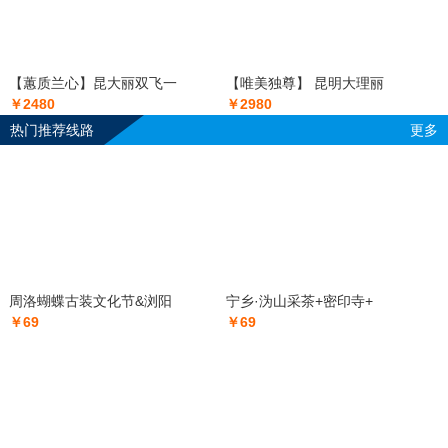
【蕙质兰心】昆大丽双飞一
【唯美独尊】 昆明大理丽
￥2480
￥2980
热门推荐线路
更多
周洛蝴蝶古装文化节&浏阳
宁乡·沩山采茶+密印寺+
￥69
￥69