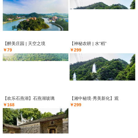
【醉美庄园 | 天空之境
【神秘农耕 | 水“稻”
￥79
￥299
【欢乐石燕湖】石燕湖玻璃
【湘中秘境·秀美新化】观
￥168
￥299