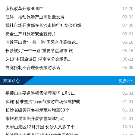
庆祝改革开放40周年
12-20
汪洋：推动旅游产业高质量发展
02-02
我社市场开发部在长沙市旅行社协会组织..
07-26
安全生产月旅游安全宣传片
06-21
习近平出席“一带一路”国际合作高峰论..
05-16
长沙被列“一带一路”重要节点城市 旅..
05-16
5·19“中国旅游日”湖南省分会场系..
05-11
自觉抵制不合理低价旅游承诺
05-05
旅游动态
更多>>
岳麓山主要道路积雪清理完毕 1月31..
01-31
实施“精准整治”为春节旅游市场保驾护航
01-31
长沙省级美丽乡村示范村增至53个
01-31
市旅游局组织开展铲雪除冰行动
01-31
天华山景区12月开园 长沙人又多了个..
12-01