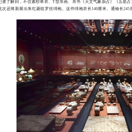
了解到，不仅素纱单衣、T型帛画、帛书《天文气象杂占》《五星占
此次还将新展出朱红菱纹罗丝绵袍。这件绵袍衣长140厘米、通袖长24