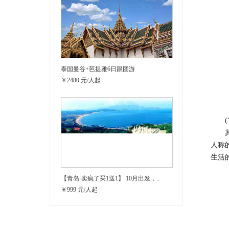
泰国曼谷+芭提雅6日跟团游
￥2480 元/人起
(“
其中
人称
生活
【青岛·卖疯了买1送1】 10月出发，..
￥999 元/人起