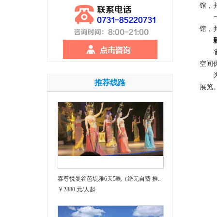
馆，
一“
馆，
省博
空间
为全
推荐线路
展览
泰尊悦曼谷芭堤雅6天5晚（绝无自费 推..
￥2880 元/人起