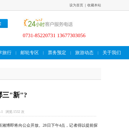
设为首页
|
收藏本站
0731-85220731 13677303056
学旅行
邮轮专区
票务预定
旅游动态
关于我们
|
|
|
|
三"新"?
-1 浏览:
1532 次
，新湘博即将向公众开放。28日下午4点，记者得以提前探