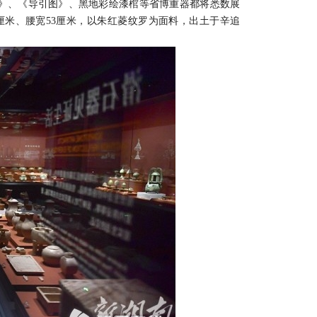
》、《导引图》、黑地彩绘漆棺等省博重器都将悉数展
5厘米、腰宽53厘米，以朱红菱纹罗为面料，出土于辛追