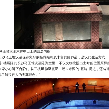
王堆汉墓木椁中出土的四层内棺)
马王堆汉墓保存完好的墓葬结构及丰富的随葬品，是汉代生活方式、
博3楼展陈的长沙马王堆汉墓陈列室里，不仅文物按照出土时的位置原样
大家小心脚下台阶)，从三楼延伸至底层、近17米深的“墓坑”周边，还将
地了解汉代人的丧葬理念。”