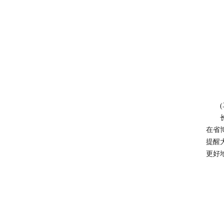
(马
长沙
在省
提醒
更好