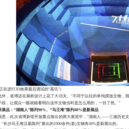
在进行3D效果最后调试的“墓坑”)
，省博还在展柜设计上花了大功夫。“不同于以往的单纯摆放文物，我
手段，让观众一眼就能看明白这件文物当时是怎么用的，一目了然。”
新展品：“湖南人”陈列90%、“马王堆”陈列40%是新展品
，此次省博新馆开放重点推出的两大展览中，“湖南人——三湘历史文化陈列
“长沙马王堆汉墓陈列”展出的1000余件(套)文物有40%是新展出的。