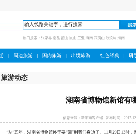
热门搜索：
张家界
南岳
韶山
崀山
三亚
海南
武夷山
鼓浪屿
海南
游
周边旅游
国内旅游
出境旅游
红色经典
研
|
|
|
|
|
旅游动态
湖南省博物馆新馆有哪
信息来源：
新湖南客户端
发布时间：2017-12
：
一“别”五年，湖南省博物馆终于要“回”到我们身边了。11月29日13时