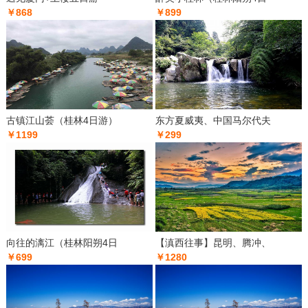
￥868
￥899
古镇江山荟（桂林4日游）
东方夏威夷、中国马尔代夫
￥1199
￥299
向往的漓江（桂林阳朔4日
【滇西往事】昆明、腾冲、
￥699
￥1280