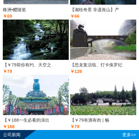
株洲•醴陵瓷
【湘桂奇景 非遗崀山】产
￥69
￥66
【￥79荷你有约、天空之
【恐龙复活啦、打卡侏罗纪
￥79
￥128
【￥188一生必看的演出
【￥79有酒有肉 | 畅
￥188
￥79
公司新闻
更多>>