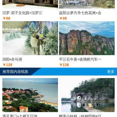
汨罗·屈子文化园+汨罗江
益阳云梦方舟七色花洲+会
￥88
￥99
浏阳•赤马湖
平江石牛寨+玻璃桥汽车一
￥128
￥138
推荐国内游线路
更多
遇见厦门+土楼五日游
醉美小桂林（桂林阳朔4日