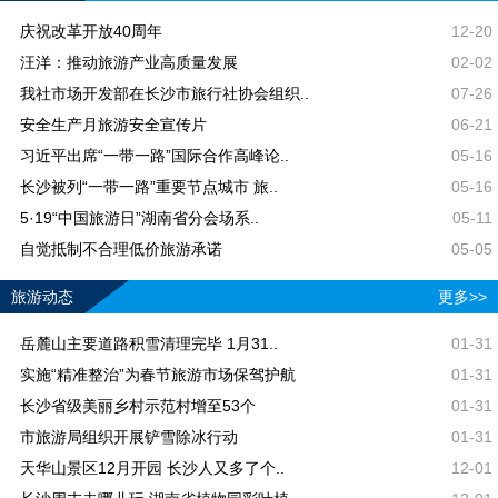
庆祝改革开放40周年
12-20
汪洋：推动旅游产业高质量发展
02-02
我社市场开发部在长沙市旅行社协会组织..
07-26
安全生产月旅游安全宣传片
06-21
习近平出席“一带一路”国际合作高峰论..
05-16
长沙被列“一带一路”重要节点城市 旅..
05-16
5·19“中国旅游日”湖南省分会场系..
05-11
自觉抵制不合理低价旅游承诺
05-05
旅游动态
更多>>
岳麓山主要道路积雪清理完毕 1月31..
01-31
实施“精准整治”为春节旅游市场保驾护航
01-31
长沙省级美丽乡村示范村增至53个
01-31
市旅游局组织开展铲雪除冰行动
01-31
天华山景区12月开园 长沙人又多了个..
12-01