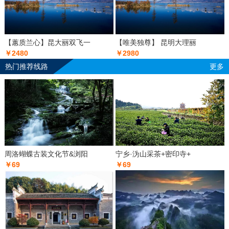
【蕙质兰心】昆大丽双飞一
【唯美独尊】 昆明大理丽
￥2480
￥2980
热门推荐线路
更多
周洛蝴蝶古装文化节&浏阳
宁乡·沩山采茶+密印寺+
￥69
￥69