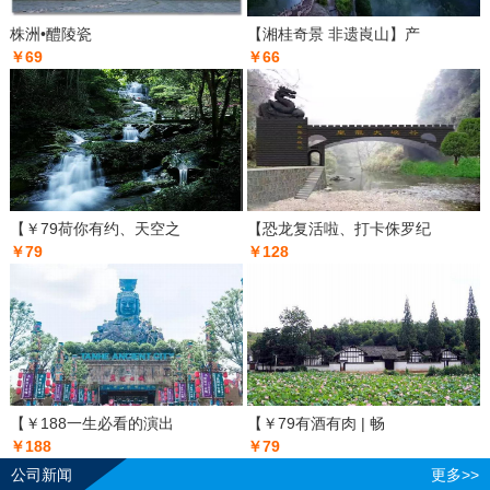
株洲•醴陵瓷
【湘桂奇景 非遗崀山】产
￥69
￥66
【￥79荷你有约、天空之
【恐龙复活啦、打卡侏罗纪
￥79
￥128
【￥188一生必看的演出
【￥79有酒有肉 | 畅
￥188
￥79
公司新闻
更多>>