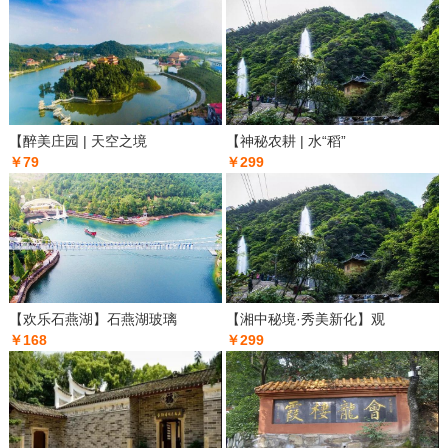
【醉美庄园 | 天空之境
【神秘农耕 | 水“稻”
￥79
￥299
【欢乐石燕湖】石燕湖玻璃
【湘中秘境·秀美新化】观
￥168
￥299