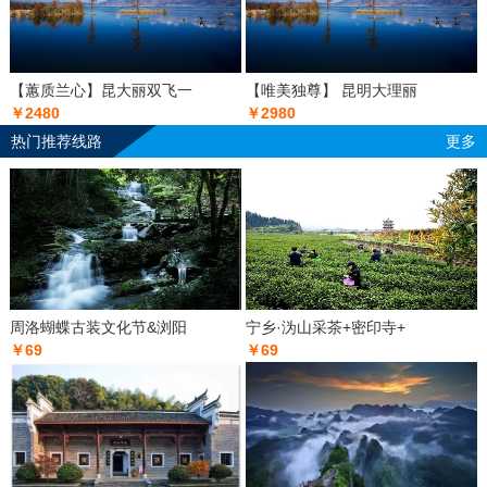
【蕙质兰心】昆大丽双飞一
【唯美独尊】 昆明大理丽
￥2480
￥2980
热门推荐线路
更多
周洛蝴蝶古装文化节&浏阳
宁乡·沩山采茶+密印寺+
￥69
￥69