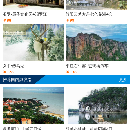
汨罗·屈子文化园+汨罗江
益阳云梦方舟七色花洲+会
￥88
￥99
浏阳•赤马湖
平江石牛寨+玻璃桥汽车一
￥128
￥138
推荐国内游线路
更多
遇见厦门+土楼五日游
醉美小桂林（桂林阳朔4日