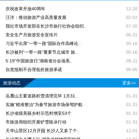
庆祝改革开放40周年
12-20
汪洋：推动旅游产业高质量发展
02-02
我社市场开发部在长沙市旅行社协会组织..
07-26
安全生产月旅游安全宣传片
06-21
习近平出席“一带一路”国际合作高峰论..
05-16
长沙被列“一带一路”重要节点城市 旅..
05-16
5·19“中国旅游日”湖南省分会场系..
05-11
自觉抵制不合理低价旅游承诺
05-05
旅游动态
更多>>
岳麓山主要道路积雪清理完毕 1月31..
01-31
实施“精准整治”为春节旅游市场保驾护航
01-31
长沙省级美丽乡村示范村增至53个
01-31
市旅游局组织开展铲雪除冰行动
01-31
天华山景区12月开园 长沙人又多了个..
12-01