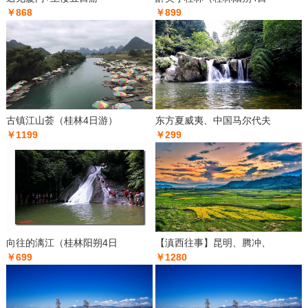
￥868
￥899
古镇江山荟（桂林4日游）
东方夏威夷、中国马尔代夫
￥1199
￥299
向往的漓江（桂林阳朔4日
【滇西往事】昆明、腾冲、
￥699
￥1280