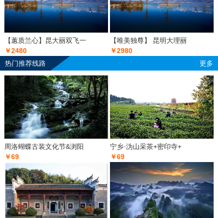
【蕙质兰心】昆大丽双飞一
【唯美独尊】 昆明大理丽
￥2480
￥2980
热门推荐线路
更多
周洛蝴蝶古装文化节&浏阳
宁乡·沩山采茶+密印寺+
￥69
￥69