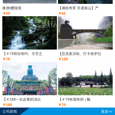
株洲•醴陵瓷
【湘桂奇景 非遗崀山】产
￥69
￥66
【￥79荷你有约、天空之
【恐龙复活啦、打卡侏罗纪
￥79
￥128
【￥188一生必看的演出
【￥79有酒有肉 | 畅
￥188
￥79
公司新闻
更多>>