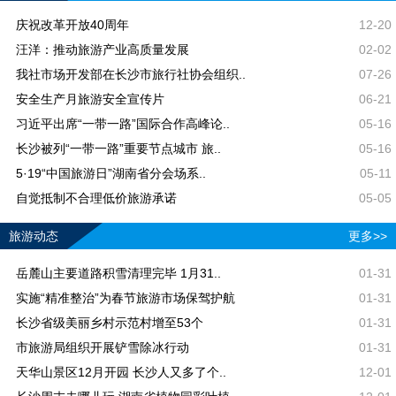
庆祝改革开放40周年
12-20
汪洋：推动旅游产业高质量发展
02-02
我社市场开发部在长沙市旅行社协会组织..
07-26
安全生产月旅游安全宣传片
06-21
习近平出席“一带一路”国际合作高峰论..
05-16
长沙被列“一带一路”重要节点城市 旅..
05-16
5·19“中国旅游日”湖南省分会场系..
05-11
自觉抵制不合理低价旅游承诺
05-05
旅游动态
更多>>
岳麓山主要道路积雪清理完毕 1月31..
01-31
实施“精准整治”为春节旅游市场保驾护航
01-31
长沙省级美丽乡村示范村增至53个
01-31
市旅游局组织开展铲雪除冰行动
01-31
天华山景区12月开园 长沙人又多了个..
12-01