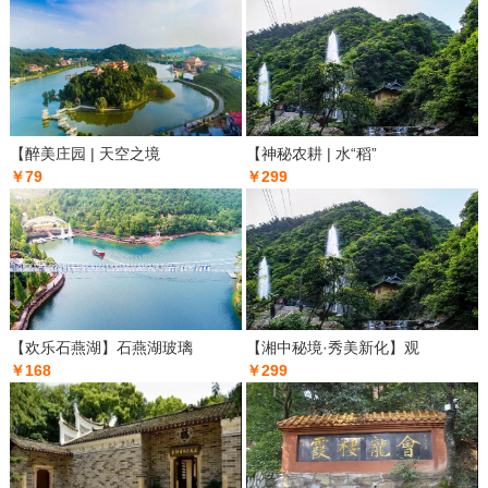
【醉美庄园 | 天空之境
【神秘农耕 | 水“稻”
￥79
￥299
【欢乐石燕湖】石燕湖玻璃
【湘中秘境·秀美新化】观
￥168
￥299