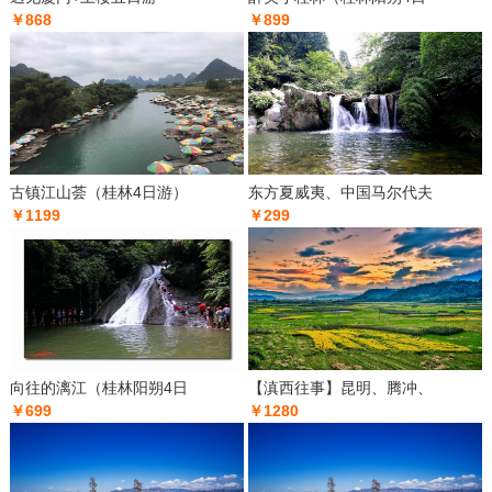
￥868
￥899
古镇江山荟（桂林4日游）
东方夏威夷、中国马尔代夫
￥1199
￥299
向往的漓江（桂林阳朔4日
【滇西往事】昆明、腾冲、
￥699
￥1280