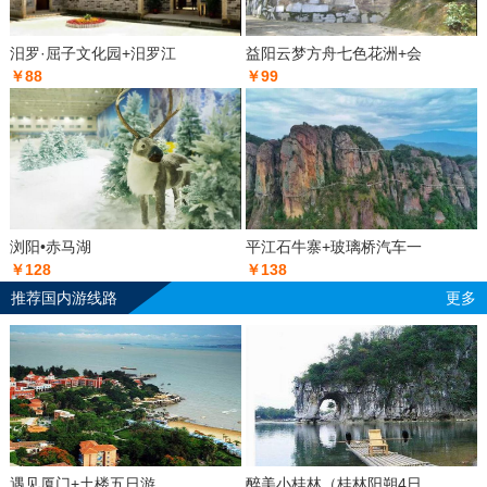
汨罗·屈子文化园+汨罗江
益阳云梦方舟七色花洲+会
￥88
￥99
浏阳•赤马湖
平江石牛寨+玻璃桥汽车一
￥128
￥138
推荐国内游线路
更多
遇见厦门+土楼五日游
醉美小桂林（桂林阳朔4日