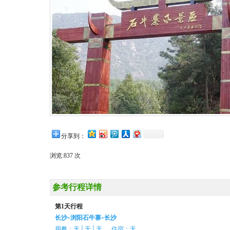
分享到：
浏览:
837 次
参考行程详情
第1天行程
长沙-浏阳石牛寨-长沙
用餐：无 | 无 | 无 住宿：无