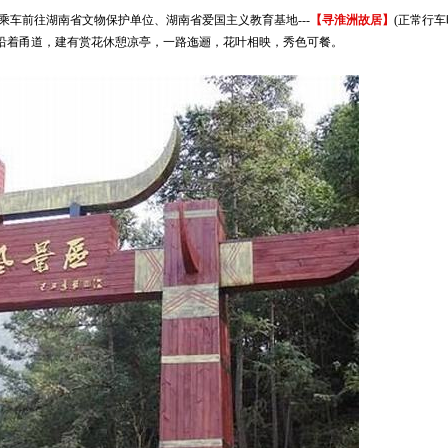
车前往湖南省文物保护单位、湖南省爱国主义教育基地---
【寻淮洲故居】
(正常行车
沿着甬道，建有赏花休憩凉亭，一路迤逦，花叶相映，秀色可餐。