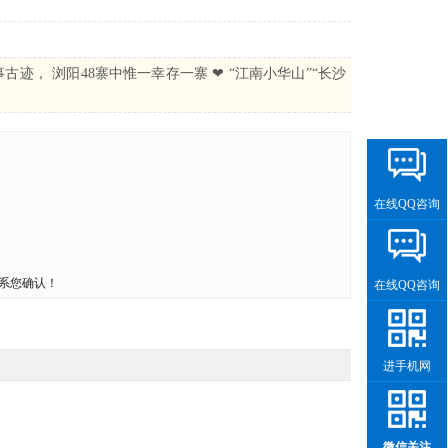
古迹， 浏阳48寨中惟一幸存一寨 ❤ “江南小华山”“长沙
在线QQ咨询
系您确认！
在线QQ咨询
进手机网
微信关注