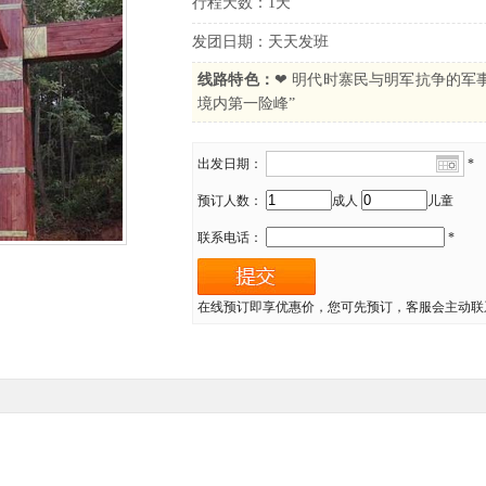
行程天数：1天
发团日期：天天发班
线路特色：
❤ 明代时寨民与明军抗争的军事
境内第一险峰”
出发日期：
*
预订人数：
成人
儿童
联系电话：
*
在线预订即享优惠价，您可先预订，客服会主动联