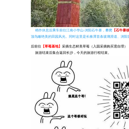
稍作休息后乘车前往江南小华山-浏阳石牛寨，攀爬
【石牛寨
顶鸟瞰绝美的田园风光。同时这里是长株潭首条玻璃滑道、浏阳
后前往
【草莓基地】
采摘生态鲜美草莓（入园采摘购买需自理）
旅游结束后集合返回长沙，今天的旅游行程结束。