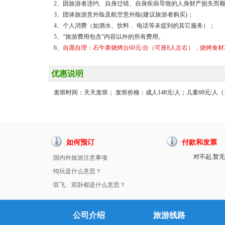
2、因旅游者违约、自身过错、自身疾病导致的人身财产损失而
3、团体旅游意外险及航空意外险(建议旅游者购买)；
4、个人消费（如酒水、饮料 、电话等未提到的其它服务）；
5、“旅游费用包含”内容以外的所有费用。
6、
自愿自理：石牛寨烧烤台60元/台（可座8人左右），烧烤食材28
优惠说明
发班时间：天天发班； 发班价格：成人148元/人；儿童69元/
如何预订
付款和发票
对不起,暂无
·国内外旅游注意事项
·纯玩是什么意思？
·双飞、双卧都是什么意思？
公司介绍
旅游线路