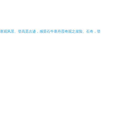
，上寨观风景、登高觅古迹，感受石牛寨丹霞奇观之崖险、石奇，登