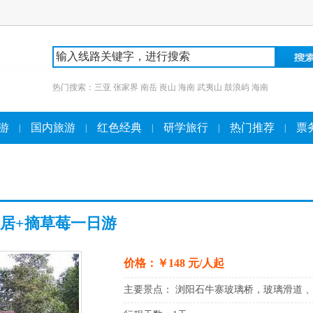
热门搜索：
三亚
张家界
南岳
崀山
海南
武夷山
鼓浪屿
海南
游
国内旅游
红色经典
研学旅行
热门推荐
票
|
|
|
|
|
故居+摘草莓一日游
价格：￥148 元/人起
主要景点： 浏阳石牛寨玻璃桥，玻璃滑道 