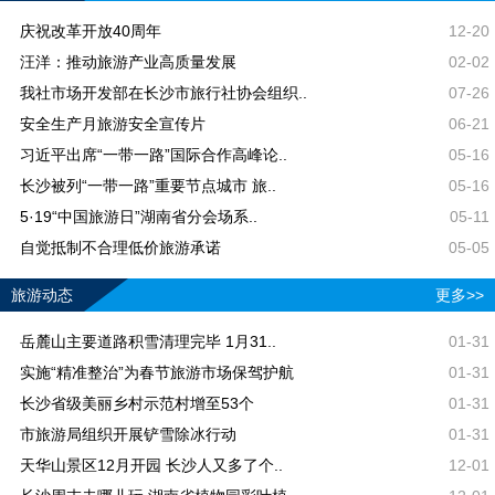
庆祝改革开放40周年
12-20
汪洋：推动旅游产业高质量发展
02-02
我社市场开发部在长沙市旅行社协会组织..
07-26
安全生产月旅游安全宣传片
06-21
习近平出席“一带一路”国际合作高峰论..
05-16
长沙被列“一带一路”重要节点城市 旅..
05-16
5·19“中国旅游日”湖南省分会场系..
05-11
自觉抵制不合理低价旅游承诺
05-05
旅游动态
更多>>
岳麓山主要道路积雪清理完毕 1月31..
01-31
实施“精准整治”为春节旅游市场保驾护航
01-31
长沙省级美丽乡村示范村增至53个
01-31
市旅游局组织开展铲雪除冰行动
01-31
天华山景区12月开园 长沙人又多了个..
12-01