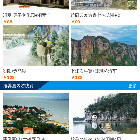
汨罗·屈子文化园+汨罗江
益阳云梦方舟七色花洲+会
￥88
￥99
浏阳•赤马湖
平江石牛寨+玻璃桥汽车一
￥128
￥138
推荐国内游线路
更多
遇见厦门+土楼五日游
醉美小桂林（桂林阳朔4日