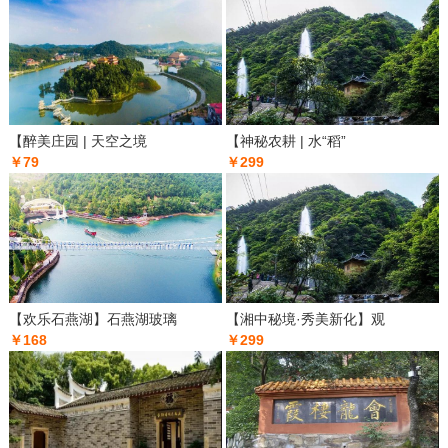
【醉美庄园 | 天空之境
【神秘农耕 | 水“稻”
￥79
￥299
【欢乐石燕湖】石燕湖玻璃
【湘中秘境·秀美新化】观
￥168
￥299