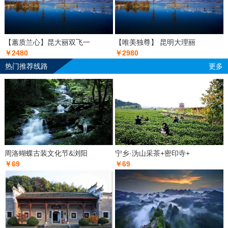
【蕙质兰心】昆大丽双飞一
【唯美独尊】 昆明大理丽
￥2480
￥2980
热门推荐线路
更多
周洛蝴蝶古装文化节&浏阳
宁乡·沩山采茶+密印寺+
￥69
￥69