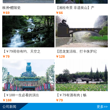
株洲•醴陵瓷
【湘桂奇景 非遗崀山】产
￥69
￥66
【￥79荷你有约、天空之
【恐龙复活啦、打卡侏罗纪
￥79
￥128
【￥188一生必看的演出
【￥79有酒有肉 | 畅
￥188
￥79
公司新闻
更多>>