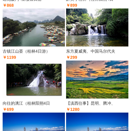
￥868
￥899
古镇江山荟（桂林4日游）
东方夏威夷、中国马尔代夫
￥1199
￥299
向往的漓江（桂林阳朔4日
【滇西往事】昆明、腾冲、
￥699
￥1280