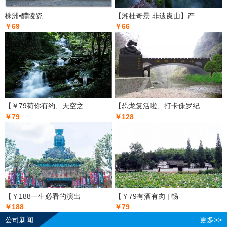
株洲•醴陵瓷
【湘桂奇景 非遗崀山】产
￥69
￥66
【￥79荷你有约、天空之
【恐龙复活啦、打卡侏罗纪
￥79
￥128
【￥188一生必看的演出
【￥79有酒有肉 | 畅
￥188
￥79
公司新闻
更多>>