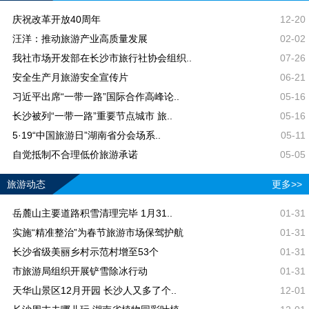
庆祝改革开放40周年
12-20
汪洋：推动旅游产业高质量发展
02-02
我社市场开发部在长沙市旅行社协会组织..
07-26
安全生产月旅游安全宣传片
06-21
习近平出席“一带一路”国际合作高峰论..
05-16
长沙被列“一带一路”重要节点城市 旅..
05-16
5·19“中国旅游日”湖南省分会场系..
05-11
自觉抵制不合理低价旅游承诺
05-05
旅游动态
更多>>
岳麓山主要道路积雪清理完毕 1月31..
01-31
实施“精准整治”为春节旅游市场保驾护航
01-31
长沙省级美丽乡村示范村增至53个
01-31
市旅游局组织开展铲雪除冰行动
01-31
天华山景区12月开园 长沙人又多了个..
12-01