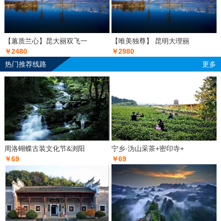
【蕙质兰心】昆大丽双飞一
【唯美独尊】 昆明大理丽
￥2480
￥2980
热门推荐线路
更多
周洛蝴蝶古装文化节&浏阳
宁乡·沩山采茶+密印寺+
￥69
￥69