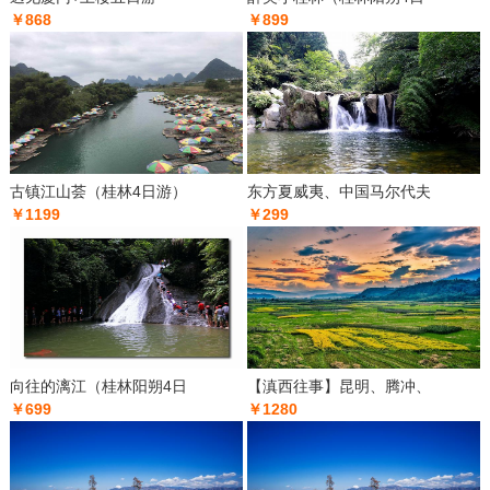
￥868
￥899
古镇江山荟（桂林4日游）
东方夏威夷、中国马尔代夫
￥1199
￥299
向往的漓江（桂林阳朔4日
【滇西往事】昆明、腾冲、
￥699
￥1280