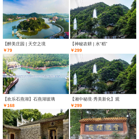
【醉美庄园 | 天空之境
【神秘农耕 | 水“稻”
￥79
￥299
【欢乐石燕湖】石燕湖玻璃
【湘中秘境·秀美新化】观
￥168
￥299