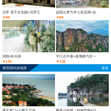
汨罗·屈子文化园+汨罗江
益阳云梦方舟七色花洲+会
￥88
￥99
浏阳•赤马湖
平江石牛寨+玻璃桥汽车一
￥128
￥138
推荐国内游线路
更多
遇见厦门+土楼五日游
醉美小桂林（桂林阳朔4日