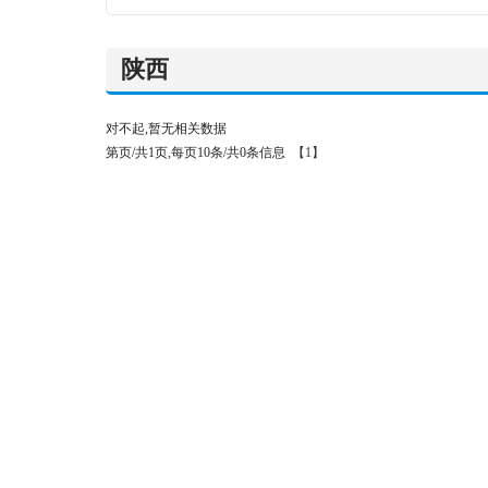
陕西
对不起,暂无相关数据
第页/共1页,每页10条/共0条信息
【1】