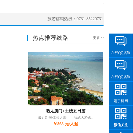
旅游咨询热线：0731-85220731
热点推荐线路
更多>>
在线QQ咨询
在线QQ咨询
进手机网
遇见厦门+土楼五日游
最近距离体验大海——演武大桥观..
￥868 元/人起
微信关注