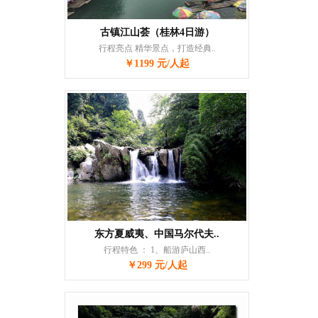
古镇江山荟（桂林4日游）
行程亮点 精华景点，打造经典..
￥1199 元/人起
东方夏威夷、中国马尔代夫..
行程特色 ： 1、船游庐山西..
￥299 元/人起