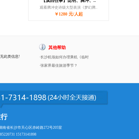
【滇西往事】昆明、腾冲、..
观看腾冲史诗级大型表演《梦幻腾..
￥1280 元/人起
其他帮助
暂无此类信息!
·长沙机场如何办理乘机《临时
·张家界最佳旅游季节？
旅行
湖南省长沙市天心区赤岭路272号205室
5220731 15173141898