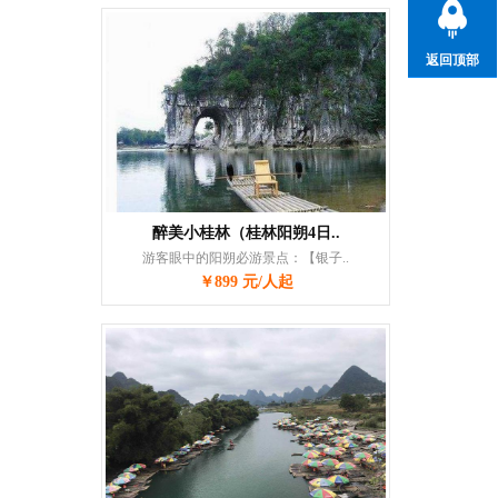
返回顶部
醉美小桂林（桂林阳朔4日..
游客眼中的阳朔必游景点：【银子..
￥899 元/人起