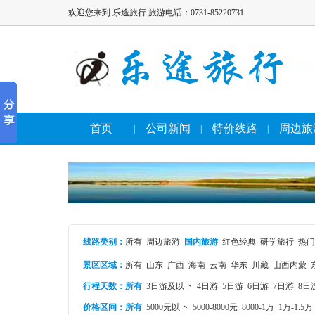
欢迎您来到 乐途旅行 旅游电话：0731-85220731
首页
公司新闻
特价线路
周边旅
|
|
|
线路类别
：
所有
周边旅游
国内旅游
红色经典
研学旅行
热门
景区区域：
所有
山东
广西
海南
云南
华东
川藏
山西内蒙
行程天数：
所有
3日游及以下
4日游
5日游
6日游
7日游
8日
价格区间：
所有
5000元以下
5000-8000元
8000-1万
1万-1.5万