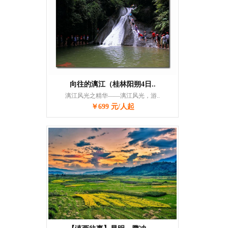
向往的漓江（桂林阳朔4日..
漓江风光之精华——漓江风光，游..
￥699 元/人起