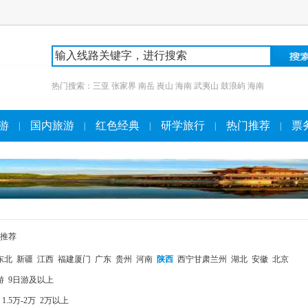
热门搜索：
三亚
张家界
南岳
崀山
海南
武夷山
鼓浪屿
海南
游
国内旅游
红色经典
研学旅行
热门推荐
票
|
|
|
|
|
推荐
东北
新疆
江西
福建厦门
广东
贵州
河南
陕西
西宁甘肃兰州
湖北
安徽
北京
游
9日游及以上
1.5万-2万
2万以上