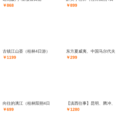
￥868
￥899
古镇江山荟（桂林4日游）
东方夏威夷、中国马尔代夫
￥1199
￥299
向往的漓江（桂林阳朔4日
【滇西往事】昆明、腾冲、
￥699
￥1280