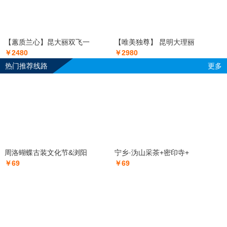
【蕙质兰心】昆大丽双飞一
【唯美独尊】 昆明大理丽
￥2480
￥2980
热门推荐线路
更多
周洛蝴蝶古装文化节&浏阳
宁乡·沩山采茶+密印寺+
￥69
￥69