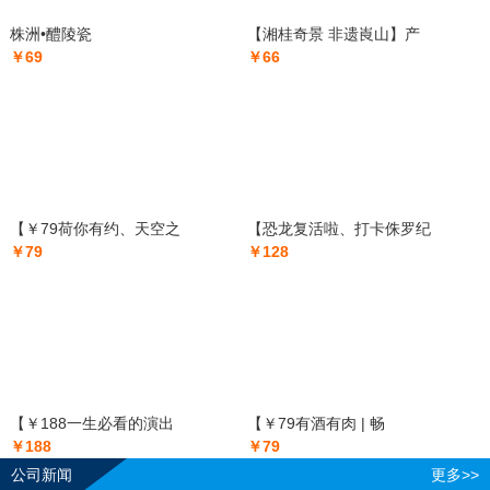
株洲•醴陵瓷
【湘桂奇景 非遗崀山】产
￥69
￥66
【￥79荷你有约、天空之
【恐龙复活啦、打卡侏罗纪
￥79
￥128
【￥188一生必看的演出
【￥79有酒有肉 | 畅
￥188
￥79
公司新闻
更多>>