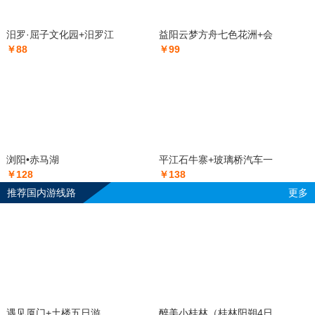
汨罗·屈子文化园+汨罗江
益阳云梦方舟七色花洲+会
￥88
￥99
浏阳•赤马湖
平江石牛寨+玻璃桥汽车一
￥128
￥138
推荐国内游线路
更多
遇见厦门+土楼五日游
醉美小桂林（桂林阳朔4日