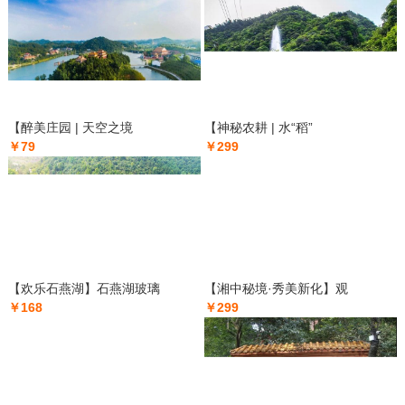
【醉美庄园 | 天空之境
【神秘农耕 | 水“稻”
￥79
￥299
【欢乐石燕湖】石燕湖玻璃
【湘中秘境·秀美新化】观
￥168
￥299