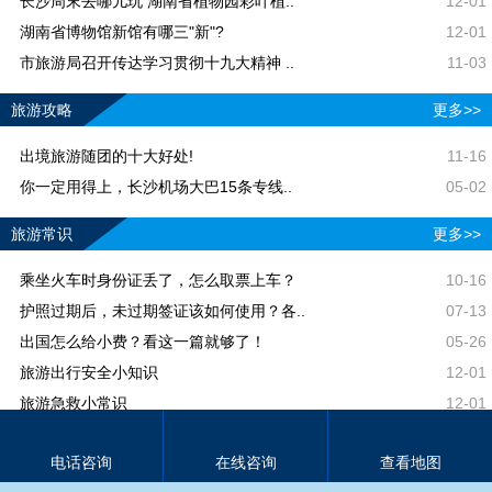
长沙周末去哪儿玩 湖南省植物园彩叶植..
12-01
湖南省博物馆新馆有哪三"新"?
12-01
市旅游局召开传达学习贯彻十九大精神 ..
11-03
旅游攻略
更多>>
出境旅游随团的十大好处!
11-16
你一定用得上，长沙机场大巴15条专线..
05-02
旅游常识
更多>>
乘坐火车时身份证丢了，怎么取票上车？
10-16
护照过期后，未过期签证该如何使用？各..
07-13
出国怎么给小费？看这一篇就够了！
05-26
旅游出行安全小知识
12-01
旅游急救小常识
12-01
外出旅行的安全小知识
12-01
电话咨询
在线咨询
查看地图
冬季出游小贴士
11-30