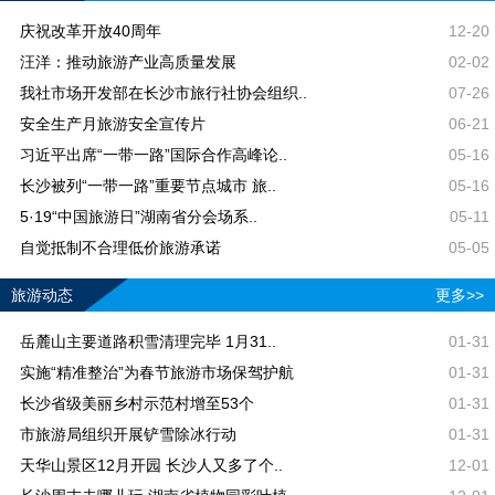
庆祝改革开放40周年
12-20
汪洋：推动旅游产业高质量发展
02-02
我社市场开发部在长沙市旅行社协会组织..
07-26
安全生产月旅游安全宣传片
06-21
习近平出席“一带一路”国际合作高峰论..
05-16
长沙被列“一带一路”重要节点城市 旅..
05-16
5·19“中国旅游日”湖南省分会场系..
05-11
自觉抵制不合理低价旅游承诺
05-05
旅游动态
更多>>
岳麓山主要道路积雪清理完毕 1月31..
01-31
实施“精准整治”为春节旅游市场保驾护航
01-31
长沙省级美丽乡村示范村增至53个
01-31
市旅游局组织开展铲雪除冰行动
01-31
天华山景区12月开园 长沙人又多了个..
12-01