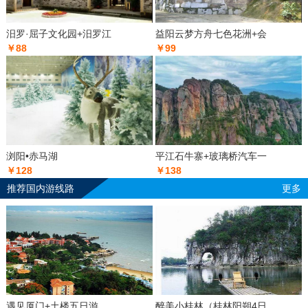
汨罗·屈子文化园+汨罗江
益阳云梦方舟七色花洲+会
￥88
￥99
浏阳•赤马湖
平江石牛寨+玻璃桥汽车一
￥128
￥138
推荐国内游线路
更多
遇见厦门+土楼五日游
醉美小桂林（桂林阳朔4日