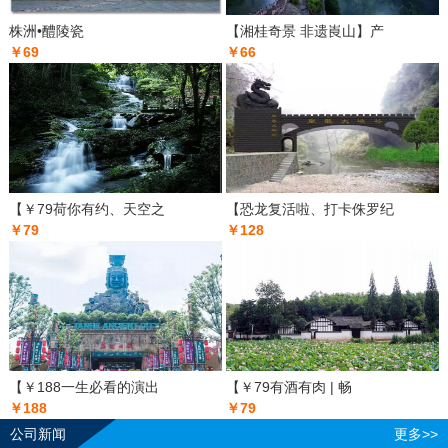
株洲•醴陵瓷
【湘桂奇景 非遗崀山】产
￥69
￥66
【￥79荷你有约、天空之
【恐龙复活啦、打卡侏罗纪
￥79
￥128
【￥188一生必看的演出
【￥79有酒有肉 | 畅
￥188
￥79
公司新闻
更多>>