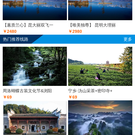
【蕙质兰心】昆大丽双飞一
【唯美独尊】 昆明大理丽
￥2480
￥2980
热门推荐线路
更多
周洛蝴蝶古装文化节&浏阳
宁乡·沩山采茶+密印寺+
￥69
￥69