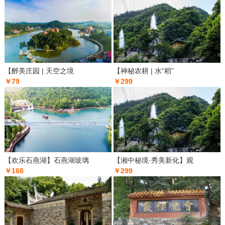
【醉美庄园 | 天空之境
【神秘农耕 | 水“稻”
￥79
￥299
【欢乐石燕湖】石燕湖玻璃
【湘中秘境·秀美新化】观
￥168
￥299