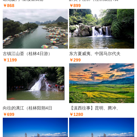
￥868
￥899
古镇江山荟（桂林4日游）
东方夏威夷、中国马尔代夫
￥1199
￥299
向往的漓江（桂林阳朔4日
【滇西往事】昆明、腾冲、
￥699
￥1280