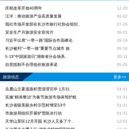
庆祝改革开放40周年
12-20
汪洋：推动旅游产业高质量发展
02-02
我社市场开发部在长沙市旅行社协会组织..
07-26
安全生产月旅游安全宣传片
06-21
习近平出席“一带一路”国际合作高峰论..
05-16
长沙被列“一带一路”重要节点城市 旅..
05-16
5·19“中国旅游日”湖南省分会场系..
05-11
自觉抵制不合理低价旅游承诺
05-05
旅游动态
更多>>
岳麓山主要道路积雪清理完毕 1月31..
01-31
实施“精准整治”为春节旅游市场保驾护航
01-31
长沙省级美丽乡村示范村增至53个
01-31
市旅游局组织开展铲雪除冰行动
01-31
天华山景区12月开园 长沙人又多了个..
12-01