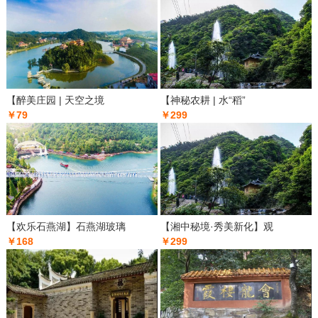
【醉美庄园 | 天空之境
【神秘农耕 | 水“稻”
￥79
￥299
【欢乐石燕湖】石燕湖玻璃
【湘中秘境·秀美新化】观
￥168
￥299