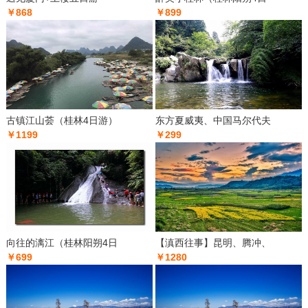
￥868
￥899
古镇江山荟（桂林4日游）
东方夏威夷、中国马尔代夫
￥1199
￥299
向往的漓江（桂林阳朔4日
【滇西往事】昆明、腾冲、
￥699
￥1280