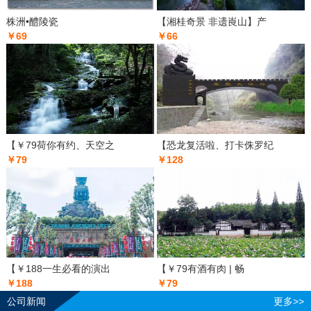
株洲•醴陵瓷
【湘桂奇景 非遗崀山】产
￥69
￥66
【￥79荷你有约、天空之
【恐龙复活啦、打卡侏罗纪
￥79
￥128
【￥188一生必看的演出
【￥79有酒有肉 | 畅
￥188
￥79
公司新闻
更多>>