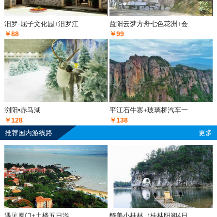
汨罗·屈子文化园+汨罗江
益阳云梦方舟七色花洲+会
￥88
￥99
浏阳•赤马湖
平江石牛寨+玻璃桥汽车一
￥128
￥138
推荐国内游线路
更多
遇见厦门+土楼五日游
醉美小桂林（桂林阳朔4日