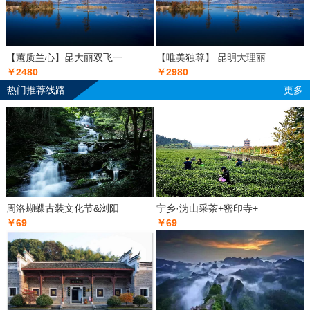
【蕙质兰心】昆大丽双飞一
【唯美独尊】 昆明大理丽
￥2480
￥2980
热门推荐线路
更多
周洛蝴蝶古装文化节&浏阳
宁乡·沩山采茶+密印寺+
￥69
￥69