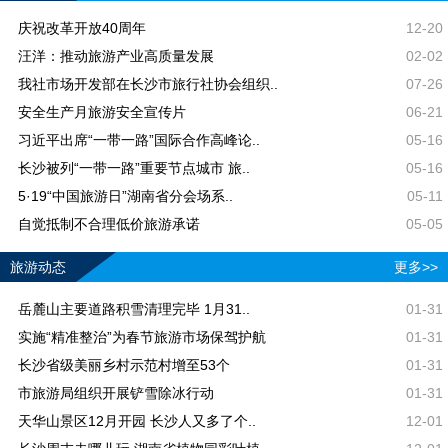
庆祝改革开放40周年
12-20
汪洋：推动旅游产业高质量发展
02-02
我社市场开发部在长沙市旅行社协会组织..
07-26
安全生产月旅游安全宣传片
06-21
习近平出席“一带一路”国际合作高峰论..
05-16
长沙被列“一带一路”重要节点城市 旅..
05-16
5·19“中国旅游日”湖南省分会场系..
05-11
自觉抵制不合理低价旅游承诺
05-05
旅游动态
更多>>
岳麓山主要道路积雪清理完毕 1月31..
01-31
实施“精准整治”为春节旅游市场保驾护航
01-31
长沙省级美丽乡村示范村增至53个
01-31
市旅游局组织开展铲雪除冰行动
01-31
天华山景区12月开园 长沙人又多了个..
12-01