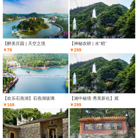
【醉美庄园 | 天空之境
【神秘农耕 | 水“稻”
￥79
￥299
【欢乐石燕湖】石燕湖玻璃
【湘中秘境·秀美新化】观
￥168
￥299