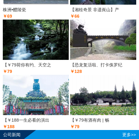
株洲•醴陵瓷
【湘桂奇景 非遗崀山】产
￥69
￥66
【￥79荷你有约、天空之
【恐龙复活啦、打卡侏罗纪
￥79
￥128
【￥188一生必看的演出
【￥79有酒有肉 | 畅
￥188
￥79
公司新闻
更多>>