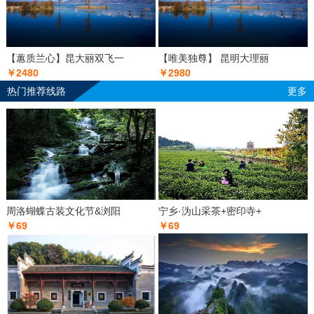
【蕙质兰心】昆大丽双飞一
【唯美独尊】 昆明大理丽
￥2480
￥2980
热门推荐线路
更多
周洛蝴蝶古装文化节&浏阳
宁乡·沩山采茶+密印寺+
￥69
￥69