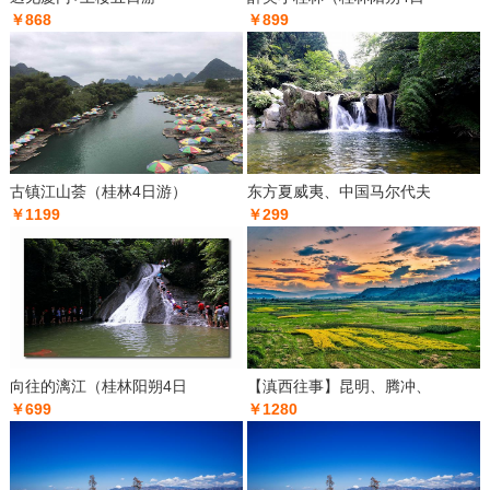
￥868
￥899
古镇江山荟（桂林4日游）
东方夏威夷、中国马尔代夫
￥1199
￥299
向往的漓江（桂林阳朔4日
【滇西往事】昆明、腾冲、
￥699
￥1280