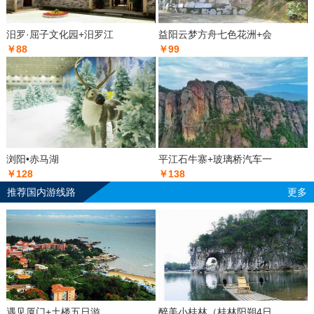
汨罗·屈子文化园+汨罗江
益阳云梦方舟七色花洲+会
￥88
￥99
浏阳•赤马湖
平江石牛寨+玻璃桥汽车一
￥128
￥138
推荐国内游线路
更多
遇见厦门+土楼五日游
醉美小桂林（桂林阳朔4日