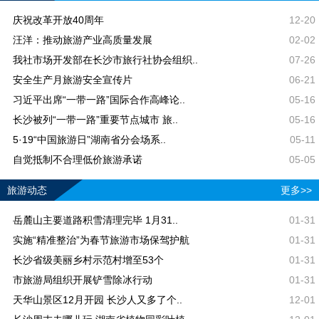
庆祝改革开放40周年
12-20
汪洋：推动旅游产业高质量发展
02-02
我社市场开发部在长沙市旅行社协会组织..
07-26
安全生产月旅游安全宣传片
06-21
习近平出席“一带一路”国际合作高峰论..
05-16
长沙被列“一带一路”重要节点城市 旅..
05-16
5·19“中国旅游日”湖南省分会场系..
05-11
自觉抵制不合理低价旅游承诺
05-05
旅游动态
更多>>
岳麓山主要道路积雪清理完毕 1月31..
01-31
实施“精准整治”为春节旅游市场保驾护航
01-31
长沙省级美丽乡村示范村增至53个
01-31
市旅游局组织开展铲雪除冰行动
01-31
天华山景区12月开园 长沙人又多了个..
12-01