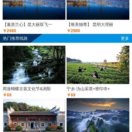
【蕙质兰心】昆大丽双飞一
【唯美独尊】 昆明大理丽
￥2480
￥2980
热门推荐线路
更多
周洛蝴蝶古装文化节&浏阳
宁乡·沩山采茶+密印寺+
￥69
￥69