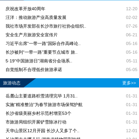
庆祝改革开放40周年
12-20
汪洋：推动旅游产业高质量发展
02-02
我社市场开发部在长沙市旅行社协会组织..
07-26
安全生产月旅游安全宣传片
06-21
习近平出席“一带一路”国际合作高峰论..
05-16
长沙被列“一带一路”重要节点城市 旅..
05-16
5·19“中国旅游日”湖南省分会场系..
05-11
自觉抵制不合理低价旅游承诺
05-05
旅游动态
更多>>
岳麓山主要道路积雪清理完毕 1月31..
01-31
实施“精准整治”为春节旅游市场保驾护航
01-31
长沙省级美丽乡村示范村增至53个
01-31
市旅游局组织开展铲雪除冰行动
01-31
天华山景区12月开园 长沙人又多了个..
12-01