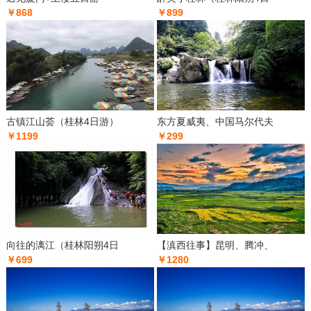
￥868
￥899
古镇江山荟（桂林4日游）
东方夏威夷、中国马尔代夫
￥1199
￥299
向往的漓江（桂林阳朔4日
【滇西往事】昆明、腾冲、
￥699
￥1280