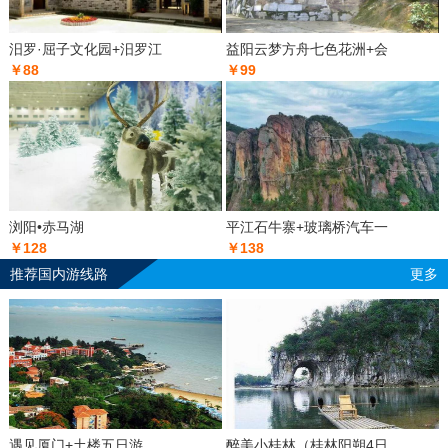
汨罗·屈子文化园+汨罗江
益阳云梦方舟七色花洲+会
￥88
￥99
浏阳•赤马湖
平江石牛寨+玻璃桥汽车一
￥128
￥138
推荐国内游线路
更多
遇见厦门+土楼五日游
醉美小桂林（桂林阳朔4日