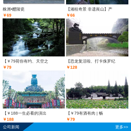
株洲•醴陵瓷
【湘桂奇景 非遗崀山】产
￥69
￥66
【￥79荷你有约、天空之
【恐龙复活啦、打卡侏罗纪
￥79
￥128
【￥188一生必看的演出
【￥79有酒有肉 | 畅
￥188
￥79
公司新闻
更多>>