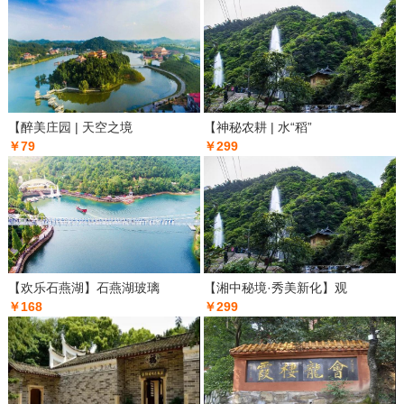
【醉美庄园 | 天空之境
【神秘农耕 | 水“稻”
￥79
￥299
【欢乐石燕湖】石燕湖玻璃
【湘中秘境·秀美新化】观
￥168
￥299