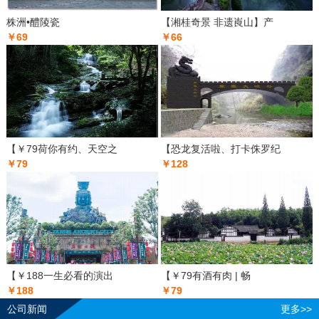
株洲•醴陵瓷
【湘桂奇景 非遗崀山】产
￥69
￥66
【￥79荷你有约、天空之
【恐龙复活啦、打卡侏罗纪
￥79
￥128
【￥188一生必看的演出
【￥79有酒有肉 | 畅
￥188
￥79
公司新闻
更多>>