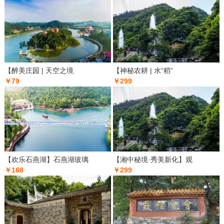
【醉美庄园 | 天空之境
【神秘农耕 | 水“稻”
￥79
￥299
【欢乐石燕湖】石燕湖玻璃
【湘中秘境·秀美新化】观
￥168
￥299