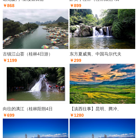
￥868
￥899
古镇江山荟（桂林4日游）
东方夏威夷、中国马尔代夫
￥1199
￥299
向往的漓江（桂林阳朔4日
【滇西往事】昆明、腾冲、
￥699
￥1280