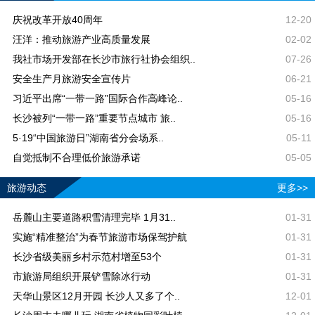
庆祝改革开放40周年
12-20
汪洋：推动旅游产业高质量发展
02-02
我社市场开发部在长沙市旅行社协会组织..
07-26
安全生产月旅游安全宣传片
06-21
习近平出席“一带一路”国际合作高峰论..
05-16
长沙被列“一带一路”重要节点城市 旅..
05-16
5·19“中国旅游日”湖南省分会场系..
05-11
自觉抵制不合理低价旅游承诺
05-05
旅游动态
更多>>
岳麓山主要道路积雪清理完毕 1月31..
01-31
实施“精准整治”为春节旅游市场保驾护航
01-31
长沙省级美丽乡村示范村增至53个
01-31
市旅游局组织开展铲雪除冰行动
01-31
天华山景区12月开园 长沙人又多了个..
12-01