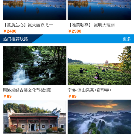
【蕙质兰心】昆大丽双飞一
【唯美独尊】 昆明大理丽
￥2480
￥2980
热门推荐线路
更多
周洛蝴蝶古装文化节&浏阳
宁乡·沩山采茶+密印寺+
￥69
￥69