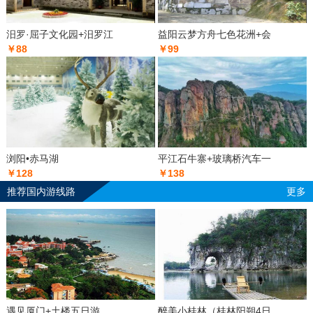
汨罗·屈子文化园+汨罗江
益阳云梦方舟七色花洲+会
￥88
￥99
浏阳•赤马湖
平江石牛寨+玻璃桥汽车一
￥128
￥138
推荐国内游线路
更多
遇见厦门+土楼五日游
醉美小桂林（桂林阳朔4日