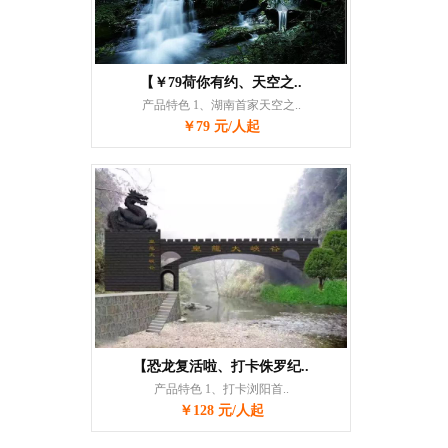
【￥79荷你有约、天空之..
产品特色 1、湖南首家天空之..
￥79 元/人起
【恐龙复活啦、打卡侏罗纪..
产品特色 1、打卡浏阳首..
￥128 元/人起