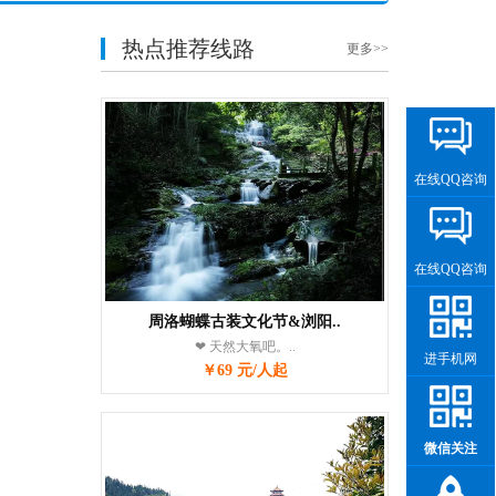
热点推荐线路
更多>>
在线QQ咨询
在线QQ咨询
周洛蝴蝶古装文化节&浏阳..
❤ 天然大氧吧。..
进手机网
￥69 元/人起
微信关注