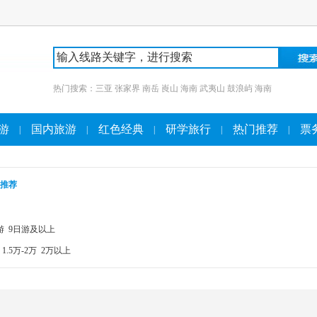
热门搜索：
三亚
张家界
南岳
崀山
海南
武夷山
鼓浪屿
海南
游
国内旅游
红色经典
研学旅行
热门推荐
票
|
|
|
|
|
推荐
游
9日游及以上
1.5万-2万
2万以上