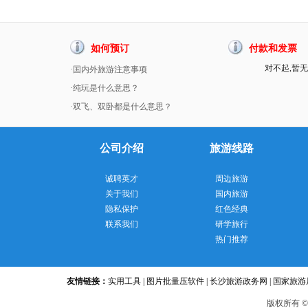
如何预订
付款和发票
对不起,暂无
·国内外旅游注意事项
·纯玩是什么意思？
·双飞、双卧都是什么意思？
公司介绍
旅游线路
诚聘英才
周边旅游
关于我们
国内旅游
隐私保护
红色经典
联系我们
研学旅行
热门推荐
友情链接：
实用工具
|
图片批量压软件
|
长沙旅游政务网
|
国家旅游
版
权所有 ©