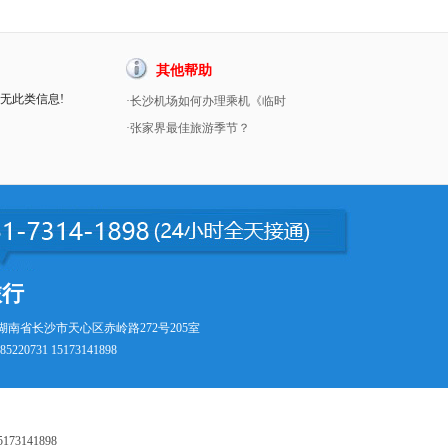
其他帮助
暂无此类信息!
·长沙机场如何办理乘机《临时
·张家界最佳旅游季节？
旅行
湖南省长沙市天心区赤岭路272号205室
5220731 15173141898
73141898