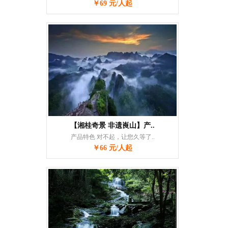
￥69 元/人起
【湘桂奇景 非遗崀山】产..
产品特色 对不起，让您久等了..
￥66 元/人起