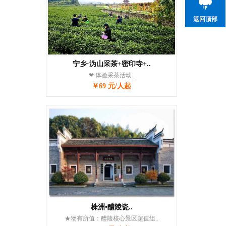
返回顶部
宁乡·沩山采茶+密印寺+..
❤ 体验采茶活动..
￥69 元/人起
株洲•醴陵瓷..
★物有所值：醴陵核心景区超值组..