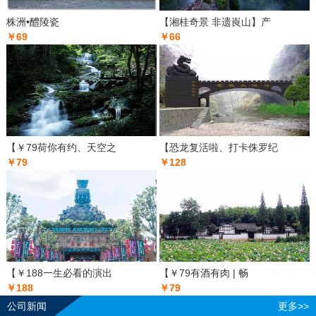
株洲•醴陵瓷
【湘桂奇景 非遗崀山】产
￥69
￥66
【￥79荷你有约、天空之
【恐龙复活啦、打卡侏罗纪
￥79
￥128
【￥188一生必看的演出
【￥79有酒有肉 | 畅
￥188
￥79
公司新闻
更多>>