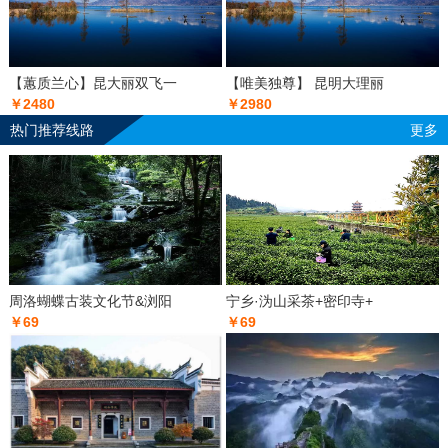
【蕙质兰心】昆大丽双飞一
【唯美独尊】 昆明大理丽
￥2480
￥2980
热门推荐线路
更多
周洛蝴蝶古装文化节&浏阳
宁乡·沩山采茶+密印寺+
￥69
￥69