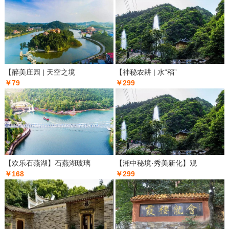
【醉美庄园 | 天空之境
【神秘农耕 | 水“稻”
￥79
￥299
【欢乐石燕湖】石燕湖玻璃
【湘中秘境·秀美新化】观
￥168
￥299