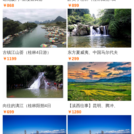
￥868
￥899
古镇江山荟（桂林4日游）
东方夏威夷、中国马尔代夫
￥1199
￥299
向往的漓江（桂林阳朔4日
【滇西往事】昆明、腾冲、
￥699
￥1280