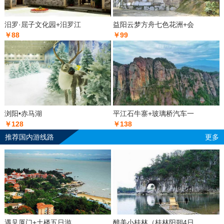
汨罗·屈子文化园+汨罗江
益阳云梦方舟七色花洲+会
￥88
￥99
浏阳•赤马湖
平江石牛寨+玻璃桥汽车一
￥128
￥138
推荐国内游线路
更多
遇见厦门+土楼五日游
醉美小桂林（桂林阳朔4日