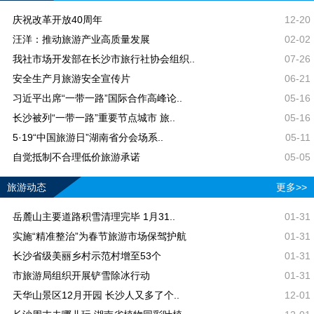
庆祝改革开放40周年
12-20
汪洋：推动旅游产业高质量发展
02-02
我社市场开发部在长沙市旅行社协会组织..
07-26
安全生产月旅游安全宣传片
06-21
习近平出席“一带一路”国际合作高峰论..
05-16
长沙被列“一带一路”重要节点城市 旅..
05-16
5·19“中国旅游日”湖南省分会场系..
05-11
自觉抵制不合理低价旅游承诺
05-05
旅游动态
更多>>
岳麓山主要道路积雪清理完毕 1月31..
01-31
实施“精准整治”为春节旅游市场保驾护航
01-31
长沙省级美丽乡村示范村增至53个
01-31
市旅游局组织开展铲雪除冰行动
01-31
天华山景区12月开园 长沙人又多了个..
12-01