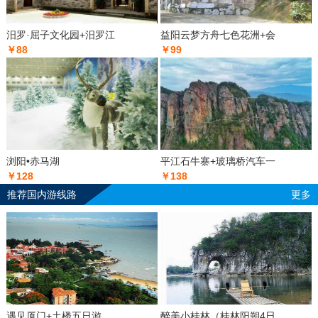
汨罗·屈子文化园+汨罗江
益阳云梦方舟七色花洲+会
￥88
￥99
浏阳•赤马湖
平江石牛寨+玻璃桥汽车一
￥128
￥138
推荐国内游线路
更多
遇见厦门+土楼五日游
醉美小桂林（桂林阳朔4日