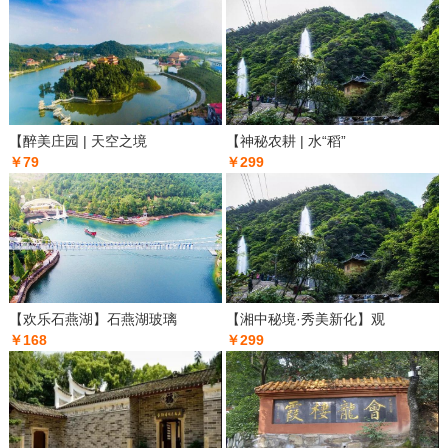
【醉美庄园 | 天空之境
【神秘农耕 | 水“稻”
￥79
￥299
【欢乐石燕湖】石燕湖玻璃
【湘中秘境·秀美新化】观
￥168
￥299