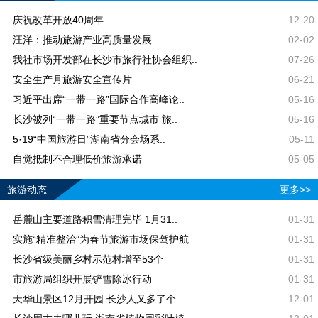
庆祝改革开放40周年
12-20
汪洋：推动旅游产业高质量发展
02-02
我社市场开发部在长沙市旅行社协会组织..
07-26
安全生产月旅游安全宣传片
06-21
习近平出席“一带一路”国际合作高峰论..
05-16
长沙被列“一带一路”重要节点城市 旅..
05-16
5·19“中国旅游日”湖南省分会场系..
05-11
自觉抵制不合理低价旅游承诺
05-05
旅游动态
更多>>
岳麓山主要道路积雪清理完毕 1月31..
01-31
实施“精准整治”为春节旅游市场保驾护航
01-31
长沙省级美丽乡村示范村增至53个
01-31
市旅游局组织开展铲雪除冰行动
01-31
天华山景区12月开园 长沙人又多了个..
12-01