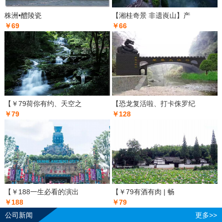
株洲•醴陵瓷
【湘桂奇景 非遗崀山】产
￥69
￥66
【￥79荷你有约、天空之
【恐龙复活啦、打卡侏罗纪
￥79
￥128
【￥188一生必看的演出
【￥79有酒有肉 | 畅
￥188
￥79
公司新闻
更多>>