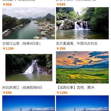
￥868
￥899
古镇江山荟（桂林4日游）
东方夏威夷、中国马尔代夫
￥1199
￥299
向往的漓江（桂林阳朔4日
【滇西往事】昆明、腾冲、
￥699
￥1280