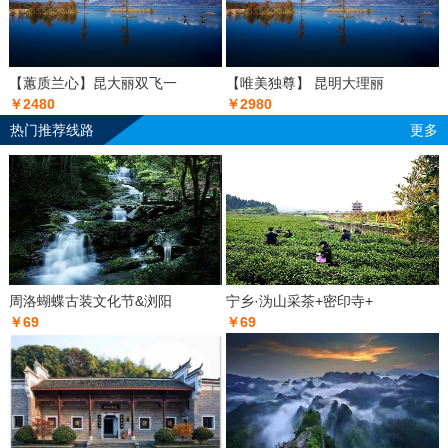
【蕙质兰心】昆大丽双飞一
【唯美独尊】 昆明大理丽
￥2480
￥2980
热门推荐线路
更多
周洛蝴蝶古装文化节&浏阳
宁乡·沩山采茶+密印寺+
￥69
￥69