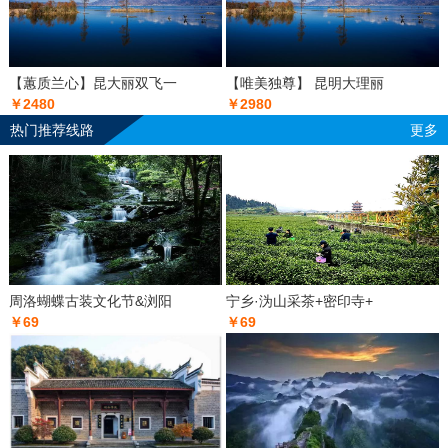
【蕙质兰心】昆大丽双飞一
【唯美独尊】 昆明大理丽
￥2480
￥2980
热门推荐线路
更多
周洛蝴蝶古装文化节&浏阳
宁乡·沩山采茶+密印寺+
￥69
￥69