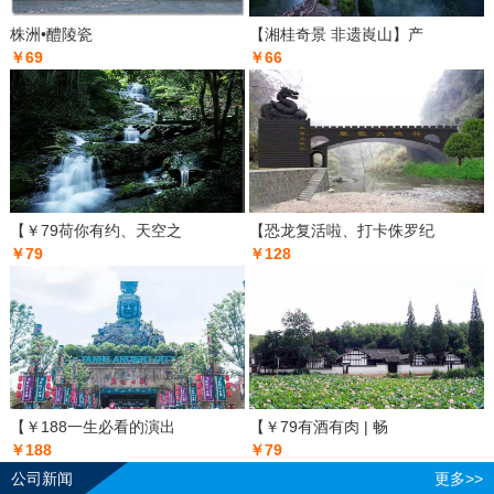
株洲•醴陵瓷
【湘桂奇景 非遗崀山】产
￥69
￥66
【￥79荷你有约、天空之
【恐龙复活啦、打卡侏罗纪
￥79
￥128
【￥188一生必看的演出
【￥79有酒有肉 | 畅
￥188
￥79
公司新闻
更多>>