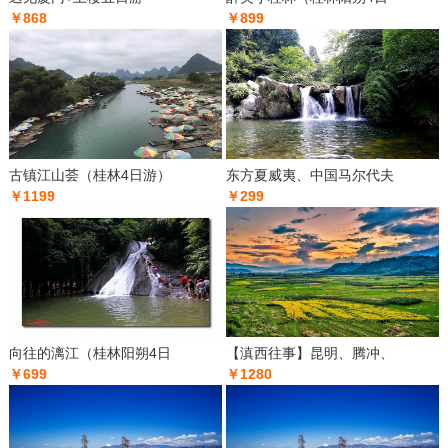
￥868
￥899
古镇江山荟（桂林4日游）
东方夏威夷、中国马尔代夫
￥1199
￥299
向往的漓江（桂林阳朔4日
【滇西往事】昆明、腾冲、
￥699
￥1280