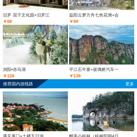
汨罗·屈子文化园+汨罗江
益阳云梦方舟七色花洲+会
￥88
￥99
浏阳•赤马湖
平江石牛寨+玻璃桥汽车一
￥128
￥138
推荐国内游线路
更多
遇见厦门+土楼五日游
醉美小桂林（桂林阳朔4日