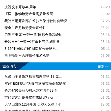
庆祝改革开放40周年
12-20
汪洋：推动旅游产业高质量发展
02-02
我社市场开发部在长沙市旅行社协会组织..
07-26
安全生产月旅游安全宣传片
06-21
习近平出席“一带一路”国际合作高峰论..
05-16
长沙被列“一带一路”重要节点城市 旅..
05-16
5·19“中国旅游日”湖南省分会场系..
05-11
自觉抵制不合理低价旅游承诺
05-05
旅游动态
更多>>
岳麓山主要道路积雪清理完毕 1月31..
01-31
实施“精准整治”为春节旅游市场保驾护航
01-31
长沙省级美丽乡村示范村增至53个
01-31
市旅游局组织开展铲雪除冰行动
01-31
天华山景区12月开园 长沙人又多了个..
12-01