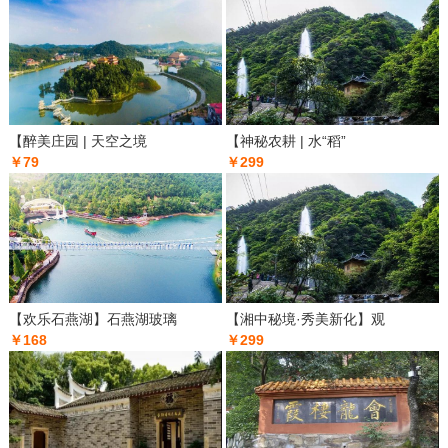
【醉美庄园 | 天空之境
【神秘农耕 | 水“稻”
￥79
￥299
【欢乐石燕湖】石燕湖玻璃
【湘中秘境·秀美新化】观
￥168
￥299