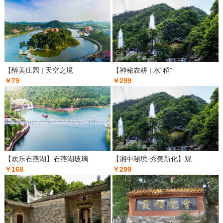
【醉美庄园 | 天空之境
【神秘农耕 | 水“稻”
￥79
￥299
【欢乐石燕湖】石燕湖玻璃
【湘中秘境·秀美新化】观
￥168
￥299