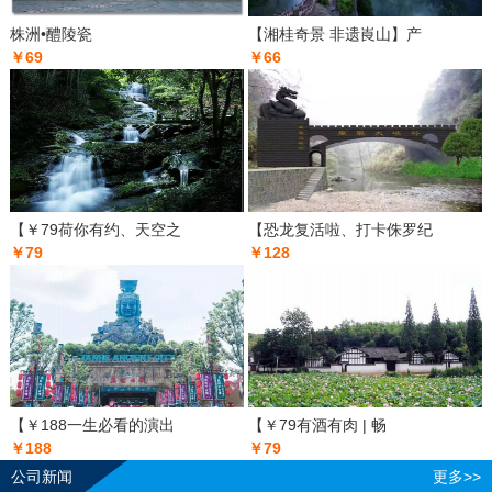
株洲•醴陵瓷
【湘桂奇景 非遗崀山】产
￥69
￥66
【￥79荷你有约、天空之
【恐龙复活啦、打卡侏罗纪
￥79
￥128
【￥188一生必看的演出
【￥79有酒有肉 | 畅
￥188
￥79
公司新闻
更多>>