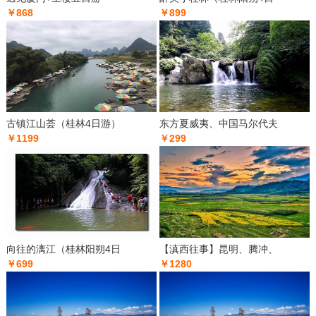
￥868
￥899
古镇江山荟（桂林4日游）
东方夏威夷、中国马尔代夫
￥1199
￥299
向往的漓江（桂林阳朔4日
【滇西往事】昆明、腾冲、
￥699
￥1280