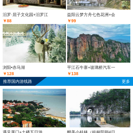
汨罗·屈子文化园+汨罗江
益阳云梦方舟七色花洲+会
￥88
￥99
浏阳•赤马湖
平江石牛寨+玻璃桥汽车一
￥128
￥138
推荐国内游线路
更多
遇见厦门+土楼五日游
醉美小桂林（桂林阳朔4日