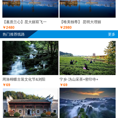
【蕙质兰心】昆大丽双飞一
【唯美独尊】 昆明大理丽
￥2480
￥2980
热门推荐线路
更多
周洛蝴蝶古装文化节&浏阳
宁乡·沩山采茶+密印寺+
￥69
￥69