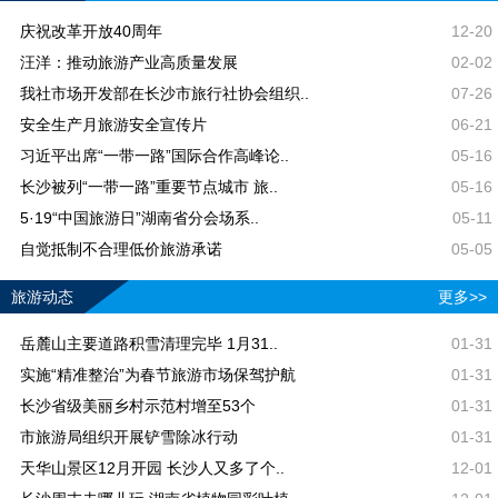
庆祝改革开放40周年
12-20
汪洋：推动旅游产业高质量发展
02-02
我社市场开发部在长沙市旅行社协会组织..
07-26
安全生产月旅游安全宣传片
06-21
习近平出席“一带一路”国际合作高峰论..
05-16
长沙被列“一带一路”重要节点城市 旅..
05-16
5·19“中国旅游日”湖南省分会场系..
05-11
自觉抵制不合理低价旅游承诺
05-05
旅游动态
更多>>
岳麓山主要道路积雪清理完毕 1月31..
01-31
实施“精准整治”为春节旅游市场保驾护航
01-31
长沙省级美丽乡村示范村增至53个
01-31
市旅游局组织开展铲雪除冰行动
01-31
天华山景区12月开园 长沙人又多了个..
12-01